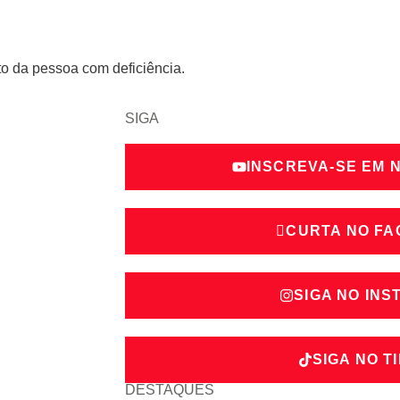
to da pessoa com deficiência.
SIGA
INSCREVA-SE EM 
CURTA NO F
SIGA NO IN
SIGA NO T
DESTAQUES