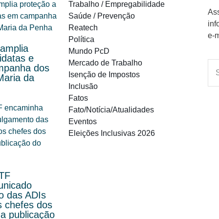
Trabalho / Empregabilidade
Ass
Saúde / Prevenção
inf
Reatech
e-m
Política
 amplia
Mundo PcD
idatas e
Mercado de Trabalho
ampanha dos
Isenção de Impostos
Maria da
Inclusão
Fatos
Fato/Notícia/Atualidades
Eventos
Eleições Inclusivas 2026
STF
unicado
o das ADIs
s chefes dos
a publicação