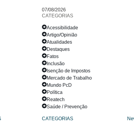
07/08/2026
CATEGORIAS
Acessibilidade
Artigo/Opinião
Atualidades
Destaques
Fatos
Inclusão
Isenção de Impostos
Mercado de Trabalho
Mundo PcD
Política
Reatech
Saúde / Prevenção
S
CATEGORIAS
Ne