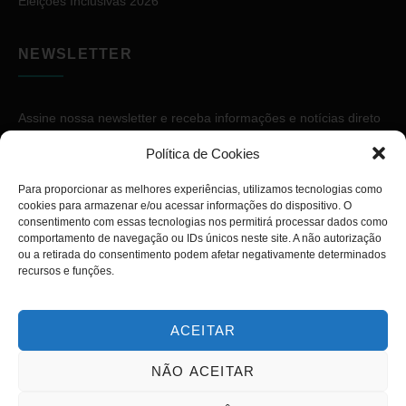
Eleições Inclusivas 2026
NEWSLETTER
Assine nossa newsletter e receba informações e notícias direto
no seu e-mail.
Política de Cookies
Para proporcionar as melhores experiências, utilizamos tecnologias como
cookies para armazenar e/ou acessar informações do dispositivo. O
consentimento com essas tecnologias nos permitirá processar dados como
comportamento de navegação ou IDs únicos neste site. A não autorização
ou a retirada do consentimento podem afetar negativamente determinados
ASSINAR
recursos e funções.
ACEITAR
NÃO ACEITAR
Copyright © 2026. Diário PcD. Todos os direitos reservados.