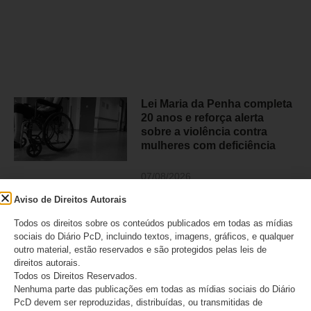
Lei Maria da Penha completa
20 anos e reforça alerta
sobre a violência contra
mulheres com deficiência
07/08/2026
Aviso de Direitos Autorais
Todos os direitos sobre os conteúdos publicados em todas as mídias
sociais do Diário PcD, incluindo textos, imagens, gráficos, e qualquer
outro material, estão reservados e são protegidos pelas leis de
direitos autorais.
Todos os Direitos Reservados.
Nenhuma parte das publicações em todas as mídias sociais do Diário
PcD devem ser reproduzidas, distribuídas, ou transmitidas de