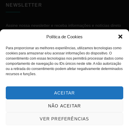
NEWSLETTER
Assine nossa newsletter e receba informações e notícias direto
no seu e-mail.
Política de Cookies
Para proporcionar as melhores experiências, utilizamos tecnologias como
cookies para armazenar e/ou acessar informações do dispositivo. O
consentimento com essas tecnologias nos permitirá processar dados como
comportamento de navegação ou IDs únicos neste site. A não autorização
ou a retirada do consentimento podem afetar negativamente determinados
ASSINAR
recursos e funções.
ACEITAR
NÃO ACEITAR
Copyright © 2026. Diário PcD. Todos os direitos reservados.
VER PREFERÊNCIAS