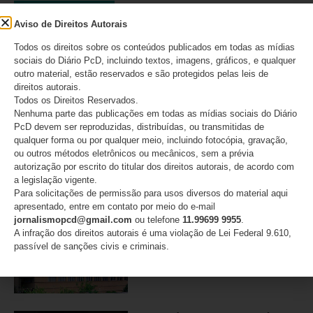
DESTAQUES
Aviso de Direitos Autorais
Todos os direitos sobre os conteúdos publicados em todas as mídias
Movimento PcD e Raros e
sociais do Diário PcD, incluindo textos, imagens, gráficos, e qualquer
mais de 50 entidades
outro material, estão reservados e são protegidos pelas leis de
brasileiras pedem retratação
direitos autorais.
do Estadão
Todos os Direitos Reservados.
Nenhuma parte das publicações em todas as mídias sociais do Diário
PcD devem ser reproduzidas, distribuídas, ou transmitidas de
06/08/2026
qualquer forma ou por qualquer meio, incluindo fotocópia, gravação,
ou outros métodos eletrônicos ou mecânicos, sem a prévia
autorização por escrito do titular dos direitos autorais, de acordo com
a legislação vigente.
ANAPcD afirma que não teve
Para solicitações de permissão para usos diversos do material aqui
direito de resposta publicado
apresentado, entre em contato por meio do e-mail
após editorial do Estadão
jornalismopcd@gmail.com
ou telefone
11.99699 9955
.
sobre decisão do STF
A infração dos direitos autorais é uma violação de Lei Federal 9.610,
passível de sanções civis e criminais.
06/08/2026