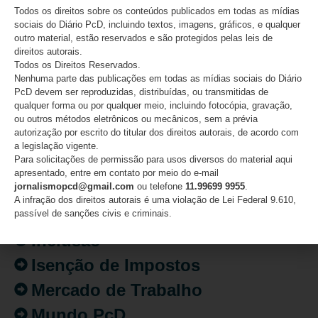
Todos os direitos sobre os conteúdos publicados em todas as mídias
08/08/2026
sociais do Diário PcD, incluindo textos, imagens, gráficos, e qualquer
outro material, estão reservados e são protegidos pelas leis de
direitos autorais.
Todos os Direitos Reservados.
CATEGORIAS
Nenhuma parte das publicações em todas as mídias sociais do Diário
PcD devem ser reproduzidas, distribuídas, ou transmitidas de
qualquer forma ou por qualquer meio, incluindo fotocópia, gravação,
Acessibilidade
ou outros métodos eletrônicos ou mecânicos, sem a prévia
autorização por escrito do titular dos direitos autorais, de acordo com
Artigo/Opinião
a legislação vigente.
Para solicitações de permissão para usos diversos do material aqui
Atualidades
apresentado, entre em contato por meio do e-mail
jornalismopcd@gmail.com
ou telefone
11.99699 9955
.
Destaques
A infração dos direitos autorais é uma violação de Lei Federal 9.610,
Fatos
passível de sanções civis e criminais.
Inclusão
Isenção de Impostos
Mercado de Trabalho
Mundo PcD