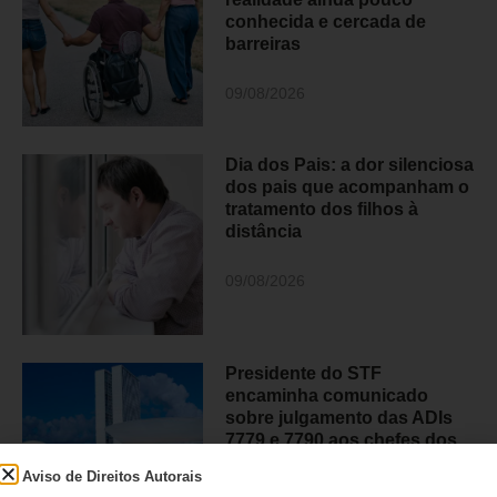
conhecida e cercada de
barreiras
09/08/2026
Dia dos Pais: a dor silenciosa
dos pais que acompanham o
tratamento dos filhos à
distância
09/08/2026
Presidente do STF
encaminha comunicado
sobre julgamento das ADIs
7779 e 7790 aos chefes dos
Poderes antes da publicação
Aviso de Direitos Autorais
do acórdão