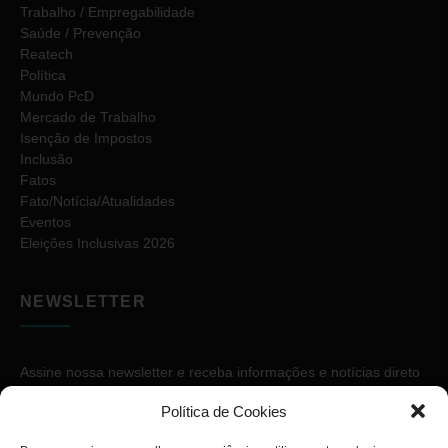
Trabalho / Empregabilidade
Saúde / Prevenção
Reatech
Política
Mundo PcD
Mercado de Trabalho
Isenção de Impostos
Inclusão
Fatos
Fato/Notícia/Atualidades
Eventos
Eleições Inclusivas 2026
NEWSLETTER
Assine nossa newsletter e receba informações e notícias direto
no seu e-mail.
Política de Cookies