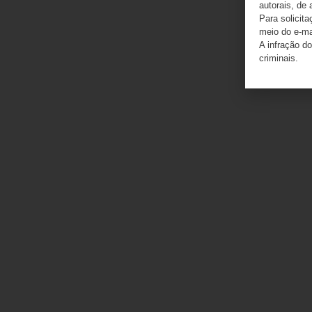
autorais, de 
Para solicit
meio do e-m
A infração do
criminais.