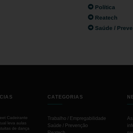
Política
Reatech
Saúde / Prev
CIAS
CATEGORIAS
N
reet Cadeirante
Trabalho / Empregabilidade
As
tual leva aulas
Saúde / Prevenção
in
atuitas de dança
Reatech
se