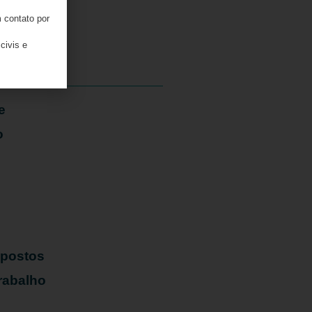
 contato por
05/08/2026
civis e
e
o
mpostos
rabalho