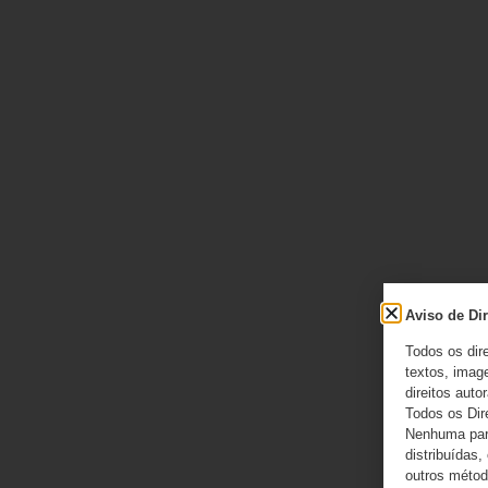
Aviso de Dir
Todos os dir
textos, image
direitos autor
Todos os Dir
Nenhuma part
distribuídas,
outros método