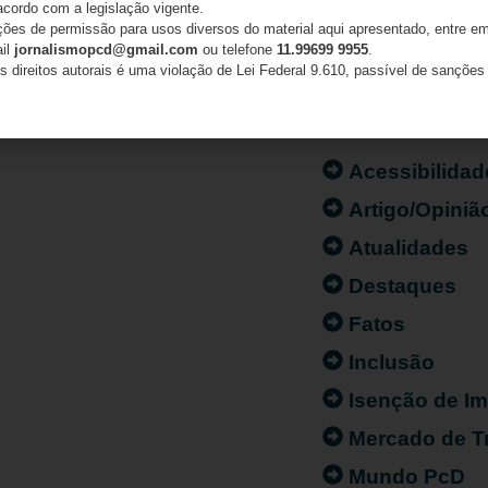
acordo com a legislação vigente.
ações de permissão para usos diversos do material aqui apresentado, entre em
ail
jornalismopcd@gmail.com
ou telefone
11.99699 9955
.
s direitos autorais é uma violação de Lei Federal 9.610, passível de sanções 
CATEGORIAS
Acessibilidad
Artigo/Opiniã
Atualidades
Destaques
Fatos
Inclusão
Isenção de I
Mercado de T
Mundo PcD