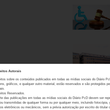
eitos Autorais
eitos sobre os conteúdos publicados em todas as mídias sociais do Diário Pc
ns, gráficos, e qualquer outro material, estão reservados e são protegidos pe
ais.
eitos Reservados.
e das publicações em todas as mídias sociais do Diário PcD devem ser rep
 ou transmitidas de qualquer forma ou por qualquer meio, incluindo fotocópia,
s eletrônicos ou mecânicos, sem a prévia autorização por escrito do titular d