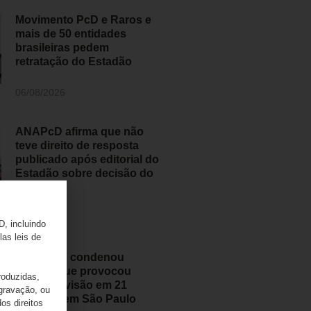
Movimento PcD e Raros e
mais de 50 entidades
brasileiras pedem
retratação do Estadão
06/08/2026
ANAPcD afirma que não
teve direito de resposta
publicado após editorial do
Estadão sobre decisão do
STF
06/08/2026
D, incluindo
las leis de
Judiciário condenou
médico que provocou
roduzidas,
perda de visão em 21
 gravação, ou
pessoas em São Paulo
os direitos