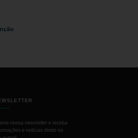
enção
EWSLETTER
sine nossa newsletter e receba
formações e notícias direto no
u e-mail.