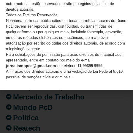
outro material, estão reservados e são protegidos pelas leis de
CATEGORIAS
direitos autorais.
Todos os Direitos Reservados.
Nenhuma parte das publicações em todas as mídias sociais do Diário
Acessibilidade
PcD devem ser reproduzidas, distribuídas, ou transmitidas de
qualquer forma ou por qualquer meio, incluindo fotocópia, gravação,
Artigo/Opinião
ou outros métodos eletrônicos ou mecânicos, sem a prévia
autorização por escrito do titular dos direitos autorais, de acordo com
Atualidades
a legislação vigente.
Destaques
Para solicitações de permissão para usos diversos do material aqui
apresentado, entre em contato por meio do e-mail
Fatos
jornalismopcd@gmail.com
ou telefone
11.99699 9955
.
A infração dos direitos autorais é uma violação de Lei Federal 9.610,
Inclusão
passível de sanções civis e criminais.
Isenção de Impostos
Mercado de Trabalho
Mundo PcD
Política
Reatech