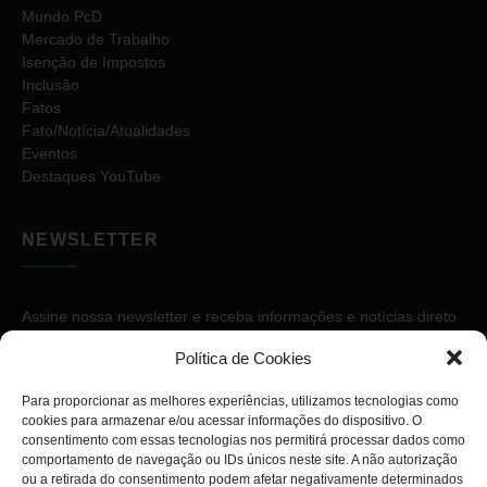
Mundo PcD
Mercado de Trabalho
Isenção de Impostos
Inclusão
Fatos
Fato/Notícia/Atualidades
Eventos
Destaques YouTube
NEWSLETTER
Assine nossa newsletter e receba informações e notícias direto
no seu e-mail.
Política de Cookies
Para proporcionar as melhores experiências, utilizamos tecnologias como
cookies para armazenar e/ou acessar informações do dispositivo. O
consentimento com essas tecnologias nos permitirá processar dados como
comportamento de navegação ou IDs únicos neste site. A não autorização
ou a retirada do consentimento podem afetar negativamente determinados