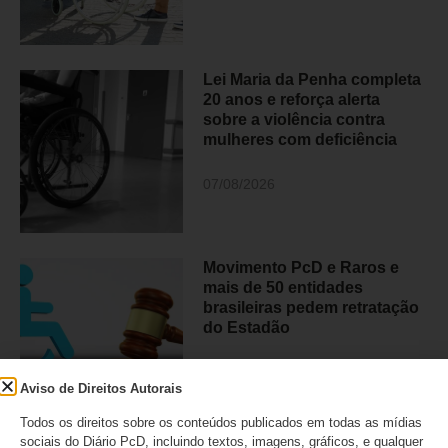
Lei Maria da Penha completa
20 anos e reforça alerta
sobre a violência contra
mulheres com deficiência
07/08/2026
Movimento PcD e Raros e
mais de 50 entidades
brasileiras pedem retratação
do Estadão
06/08/2026
Aviso de Direitos Autorais
Todos os direitos sobre os conteúdos publicados em todas as mídias
sociais do Diário PcD, incluindo textos, imagens, gráficos, e qualquer