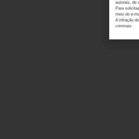
autorais, de 
Para solicit
meio do e-m
A infração do
criminais.