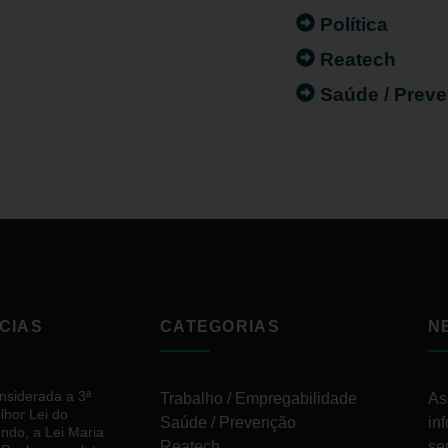
Política
Reatech
Saúde / Prev
CIAS
CATEGORIAS
N
nsiderada a 3ª
Trabalho / Empregabilidade
As
lhor Lei do
Saúde / Prevenção
in
ndo, a Lei Maria
Reatech
se