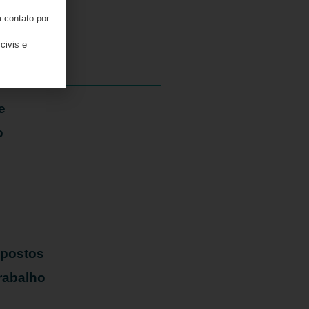
 contato por
06/08/2026
civis e
e
o
mpostos
rabalho