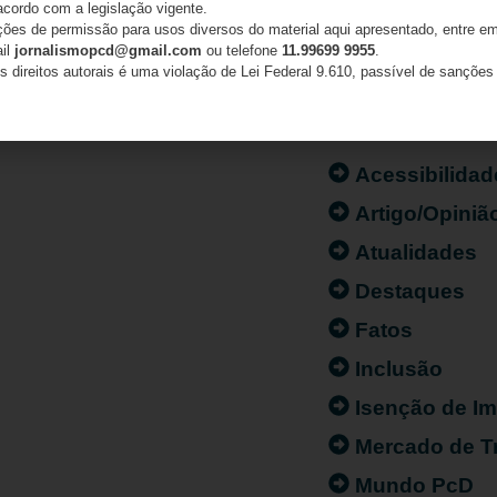
acordo com a legislação vigente.
ações de permissão para usos diversos do material aqui apresentado, entre em
ail
jornalismopcd@gmail.com
ou telefone
11.99699 9955
.
s direitos autorais é uma violação de Lei Federal 9.610, passível de sanções 
CATEGORIAS
Acessibilidad
Artigo/Opiniã
Atualidades
Destaques
Fatos
Inclusão
Isenção de I
Mercado de T
Mundo PcD