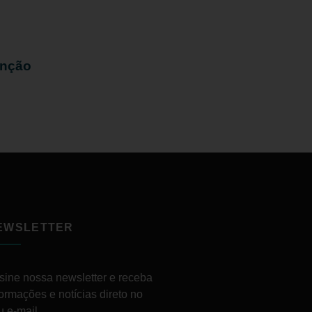
enção
EWSLETTER
sine nossa newsletter e receba
formações e notícias direto no
u e-mail.