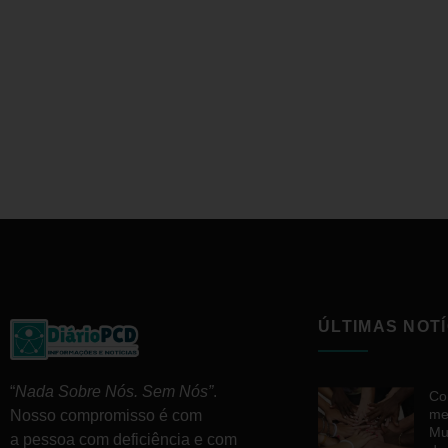
ÚLTIMAS NOTÍ
“
Nada Sobre Nós. Sem Nós”
.
Co
me
Nosso compromisso é com
Mu
a pessoa com deficiência e com