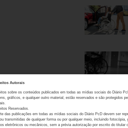
eitos Autorais
eitos sobre os conteúdos publicados em todas as mídias sociais do Diário Pc
ns, gráficos, e qualquer outro material, estão reservados e são protegidos pe
ais.
eitos Reservados.
e das publicações em todas as mídias sociais do Diário PcD devem ser rep
 ou transmitidas de qualquer forma ou por qualquer meio, incluindo fotocópia,
s eletrônicos ou mecânicos, sem a prévia autorização por escrito do titular d