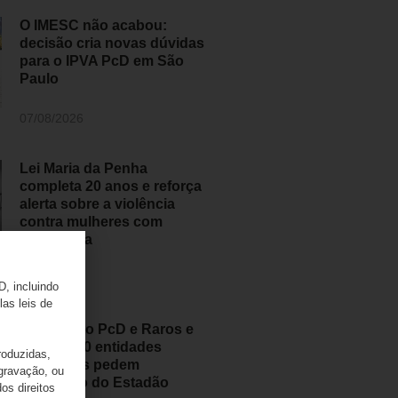
O IMESC não acabou:
decisão cria novas dúvidas
para o IPVA PcD em São
Paulo
07/08/2026
Lei Maria da Penha
completa 20 anos e reforça
alerta sobre a violência
contra mulheres com
deficiência
07/08/2026
D, incluindo
las leis de
Movimento PcD e Raros e
mais de 50 entidades
roduzidas,
brasileiras pedem
 gravação, ou
retratação do Estadão
os direitos