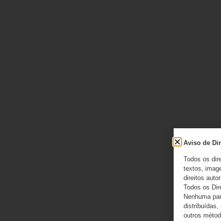
Aviso de Dir
Todos os dir
textos, image
direitos autor
Todos os Dir
Nenhuma part
distribuídas,
outros método