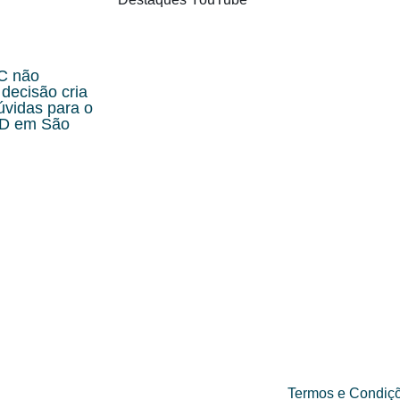
C não
decisão cria
úvidas para o
cD em São
Termos e Condiç