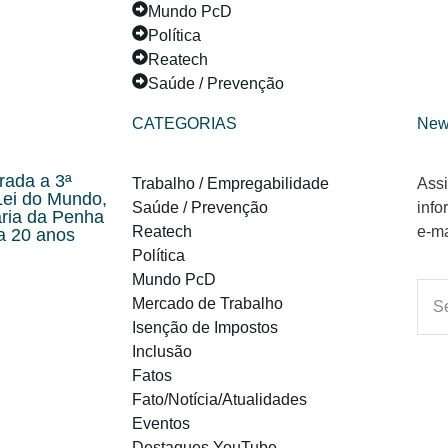
Mundo PcD
Política
Reatech
Saúde / Prevenção
CATEGORIAS
New
rada a 3ª
Trabalho / Empregabilidade
Assi
Lei do Mundo,
Saúde / Prevenção
info
aria da Penha
Reatech
e-ma
a 20 anos
Política
Mundo PcD
Mercado de Trabalho
Isenção de Impostos
Inclusão
Fatos
Fato/Notícia/Atualidades
Eventos
Destaques YouTube