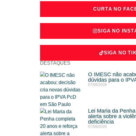
CURTA NO FA
SIGA NO INS
SIGA NO TI
DESTAQUES
O IMESC não acabou
dúvidas para o IP
07/08/2026
Lei Maria da Penha
alerta sobre a viol
deficiência
07/08/2026