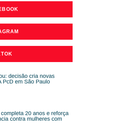
CEBOOK
TAGRAM
KTOK
: decisão cria novas
VA PcD em São Paulo
 completa 20 anos e reforça
ência contra mulheres com