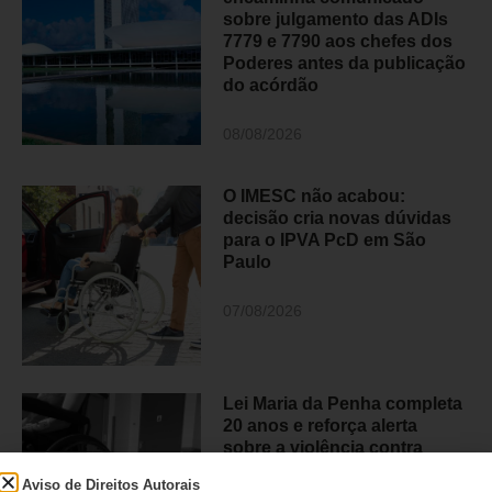
sobre julgamento das ADIs
7779 e 7790 aos chefes dos
Poderes antes da publicação
do acórdão
08/08/2026
O IMESC não acabou:
decisão cria novas dúvidas
para o IPVA PcD em São
Paulo
07/08/2026
Lei Maria da Penha completa
20 anos e reforça alerta
sobre a violência contra
mulheres com deficiência
Aviso de Direitos Autorais