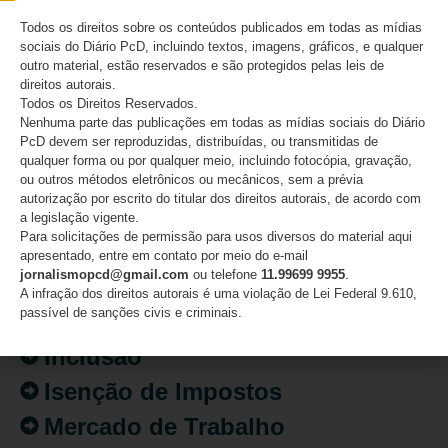
07/08/2026
Todos os direitos sobre os conteúdos publicados em todas as mídias
sociais do Diário PcD, incluindo textos, imagens, gráficos, e qualquer
outro material, estão reservados e são protegidos pelas leis de
direitos autorais.
Todos os Direitos Reservados.
Nenhuma parte das publicações em todas as mídias sociais do Diário
CATEGORIAS
PcD devem ser reproduzidas, distribuídas, ou transmitidas de
qualquer forma ou por qualquer meio, incluindo fotocópia, gravação,
Acessibilidade
ou outros métodos eletrônicos ou mecânicos, sem a prévia
autorização por escrito do titular dos direitos autorais, de acordo com
Artigo/Opinião
a legislação vigente.
Para solicitações de permissão para usos diversos do material aqui
Atualidades
apresentado, entre em contato por meio do e-mail
jornalismopcd@gmail.com
ou telefone
11.99699 9955
.
Destaques
A infração dos direitos autorais é uma violação de Lei Federal 9.610,
passível de sanções civis e criminais.
Fatos
Inclusão
Isenção de Impostos
Mercado de Trabalho