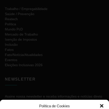
Trabalho / Empregabilidade
Saúde / Prevenção
Reatech
Política
Mundo PcD
Mercado de Trabalho
Isenção de Impostos
Inclusão
Fatos
Fato/Notícia/Atualidades
Eventos
Eleições Inclusivas 2026
NEWSLETTER
Assine nossa newsletter e receba informações e notícias direto
no seu e-mail.
Política de Cookies