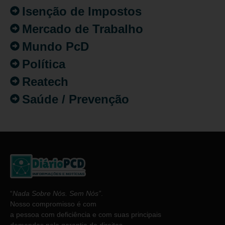
Isenção de Impostos
Mercado de Trabalho
Mundo PcD
Política
Reatech
Saúde / Prevenção
“
Nada Sobre Nós. Sem Nós”
.
Nosso compromisso é com
a pessoa com deficiência e com suas principais
demandas pela garantia de direitos.