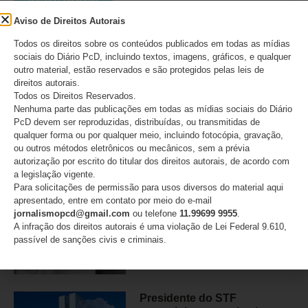
Aviso de Direitos Autorais
Pais com deficiência:
Todos os direitos sobre os conteúdos publicados em todas as mídias
números revelam uma
sociais do Diário PcD, incluindo textos, imagens, gráficos, e qualquer
realidade ainda pouco
outro material, estão reservados e são protegidos pelas leis de
conhecida e cercada de
direitos autorais.
barreiras
Todos os Direitos Reservados.
Nenhuma parte das publicações em todas as mídias sociais do Diário
PcD devem ser reproduzidas, distribuídas, ou transmitidas de
09/08/2026
qualquer forma ou por qualquer meio, incluindo fotocópia, gravação,
ou outros métodos eletrônicos ou mecânicos, sem a prévia
autorização por escrito do titular dos direitos autorais, de acordo com
Dia dos Pais: a dor silenciosa
a legislação vigente.
dos pais que acompanham o
Para solicitações de permissão para usos diversos do material aqui
tratamento dos filhos à
apresentado, entre em contato por meio do e-mail
distância
jornalismopcd@gmail.com
ou telefone
11.99699 9955
.
A infração dos direitos autorais é uma violação de Lei Federal 9.610,
passível de sanções civis e criminais.
09/08/2026
Presidente do STF