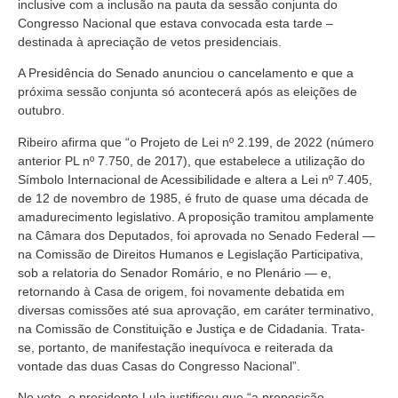
inclusive com a inclusão na pauta da sessão conjunta do
Congresso Nacional que estava convocada esta tarde –
destinada à apreciação de vetos presidenciais.
A Presidência do Senado anunciou o cancelamento e que a
próxima sessão conjunta só acontecerá após as eleições de
outubro.
Ribeiro afirma que “o Projeto de Lei nº 2.199, de 2022 (número
anterior PL nº 7.750, de 2017), que estabelece a utilização do
Símbolo Internacional de Acessibilidade e altera a Lei nº 7.405,
de 12 de novembro de 1985, é fruto de quase uma década de
amadurecimento legislativo. A proposição tramitou amplamente
na Câmara dos Deputados, foi aprovada no Senado Federal —
na Comissão de Direitos Humanos e Legislação Participativa,
sob a relatoria do Senador Romário, e no Plenário — e,
retornando à Casa de origem, foi novamente debatida em
diversas comissões até sua aprovação, em caráter terminativo,
na Comissão de Constituição e Justiça e de Cidadania. Trata-
se, portanto, de manifestação inequívoca e reiterada da
vontade das duas Casas do Congresso Nacional”.
No veto, o presidente Lula justificou que “a proposição