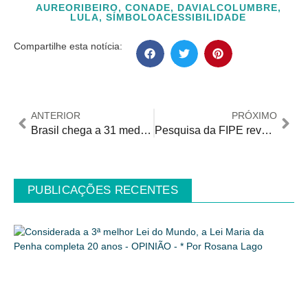
AUREORIBEIRO
,
CONADE
,
DAVIALCOLUMBRE
,
LULA
,
SÍMBOLOACESSIBILIDADE
Compartilhe esta notícia:
ANTERIOR
PRÓXIMO
Brasil chega a 31 medalhas de ouro e tem dia 100% dourado com vitórias no goalball e vôlei sentado em Valledupar
Pesquisa da FIPE revela evolução recente do mercado de trabalho para pessoas com deficiência
PUBLICAÇÕES RECENTES