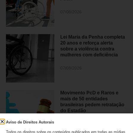
07/08/2026
Lei Maria da Penha completa
20 anos e reforça alerta
sobre a violência contra
mulheres com deficiência
07/08/2026
Movimento PcD e Raros e
mais de 50 entidades
brasileiras pedem retratação
do Estadão
Aviso de Direitos Autorais
06/08/2026
Todos os direitos sobre os conteúdos publicados em todas as mídias