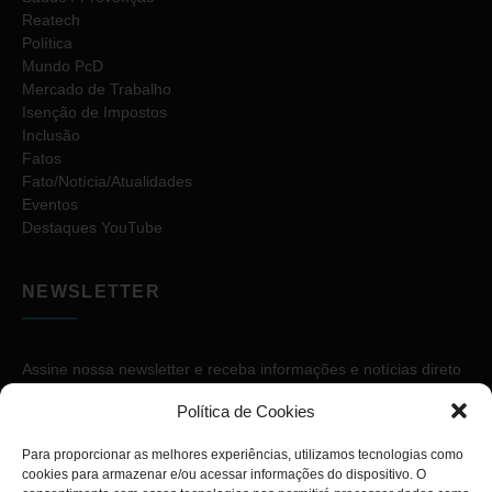
Reatech
Política
Mundo PcD
Mercado de Trabalho
Isenção de Impostos
Inclusão
Fatos
Fato/Notícia/Atualidades
Eventos
Destaques YouTube
NEWSLETTER
Assine nossa newsletter e receba informações e notícias direto
no seu e-mail.
Política de Cookies
Para proporcionar as melhores experiências, utilizamos tecnologias como
cookies para armazenar e/ou acessar informações do dispositivo. O