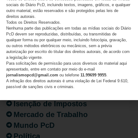
sociais do Diário PcD, incluindo textos, imagens, gráficos, e qualquer
outro material, estão reservados e são protegidos pelas leis de
direitos autorais.
CATEGORIAS
Todos os Direitos Reservados.
Nenhuma parte das publicações em todas as mídias sociais do Diário
PcD devem ser reproduzidas, distribuídas, ou transmitidas de
Acessibilidade
qualquer forma ou por qualquer meio, incluindo fotocópia, gravação,
ou outros métodos eletrônicos ou mecânicos, sem a prévia
Artigo/Opinião
autorização por escrito do titular dos direitos autorais, de acordo com
a legislação vigente.
Atualidades
Para solicitações de permissão para usos diversos do material aqui
apresentado, entre em contato por meio do e-mail
Destaques
jornalismopcd@gmail.com
ou telefone
11.99699 9955
.
Fatos
A infração dos direitos autorais é uma violação de Lei Federal 9.610,
passível de sanções civis e criminais.
Inclusão
Isenção de Impostos
Mercado de Trabalho
Mundo PcD
Política