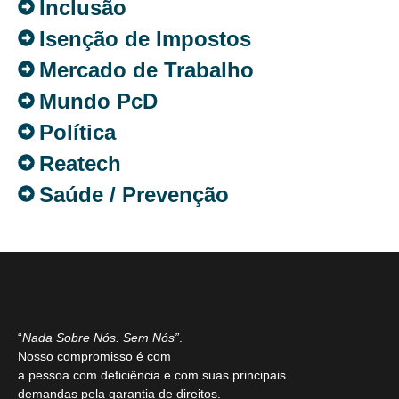
Inclusão
Isenção de Impostos
Mercado de Trabalho
Mundo PcD
Política
Reatech
Saúde / Prevenção
“
Nada Sobre Nós. Sem Nós”
.
Nosso compromisso é com
a pessoa com deficiência e com suas principais
demandas pela garantia de direitos.