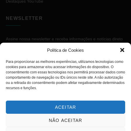
Destaques YouTube
NEWSLETTER
Assine nossa newsletter e receba informações e notícias direto
no seu e-mail.
Política de Cookies
Para proporcionar as melhores experiências, utilizamos tecnologias como
cookies para armazenar e/ou acessar informações do dispositivo. O
consentimento com essas tecnologias nos permitirá processar dados como
comportamento de navegação ou IDs únicos neste site. A não autorização
ou a retirada do consentimento podem afetar negativamente determinados
ASSINAR
recursos e funções.
ACEITAR
NÃO ACEITAR
Copyright © 2026. Diário PcD. Todos os direitos reservados.