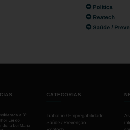
Política
Reatech
Saúde / Prev
CIAS
CATEGORIAS
N
nsiderada a 3ª
Trabalho / Empregabilidade
As
lhor Lei do
Saúde / Prevenção
in
ndo, a Lei Maria
Reatech
se