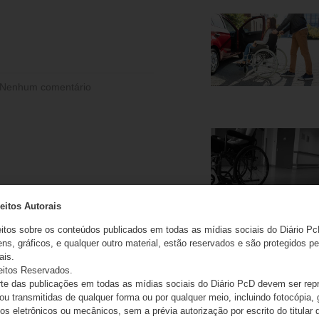
Nenhum comentário
eitos Autorais
eitos sobre os conteúdos publicados em todas as mídias sociais do Diário Pc
ns, gráficos, e qualquer outro material, estão reservados e são protegidos pe
ais.
eitos Reservados.
e das publicações em todas as mídias sociais do Diário PcD devem ser rep
 ou transmitidas de qualquer forma ou por qualquer meio, incluindo fotocópia,
s eletrônicos ou mecânicos, sem a prévia autorização por escrito do titular d