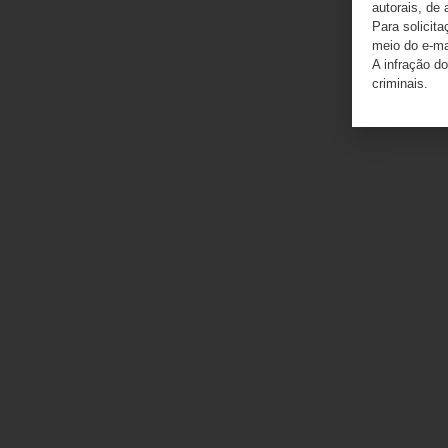
autorais, de 
Para solicit
meio do e-m
A infração do
criminais.