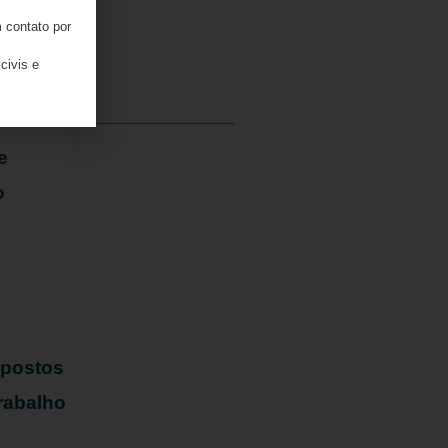
 contato por
06/08/2026
civis e
e
o
mpostos
rabalho