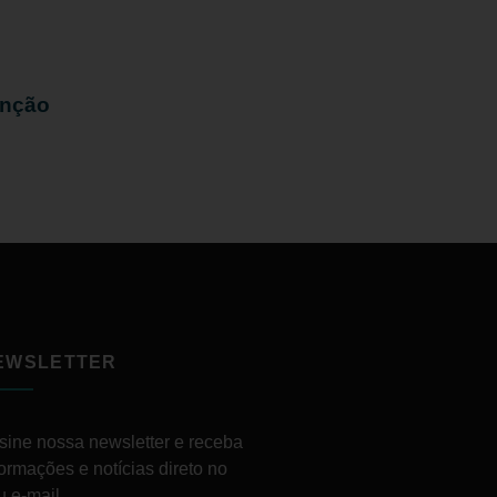
enção
EWSLETTER
sine nossa newsletter e receba
formações e notícias direto no
u e-mail.