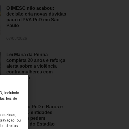
O IMESC não acabou:
decisão cria novas dúvidas
para o IPVA PcD em São
Paulo
07/08/2026
Lei Maria da Penha
completa 20 anos e reforça
alerta sobre a violência
contra mulheres com
deficiência
07/08/2026
D, incluindo
las leis de
Movimento PcD e Raros e
mais de 50 entidades
roduzidas,
brasileiras pedem
 gravação, ou
retratação do Estadão
os direitos