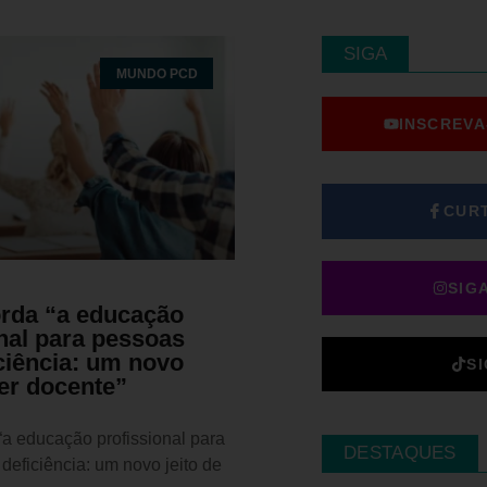
SIGA
MUNDO PCD
INSCREVA
CUR
SIG
orda “a educação
nal para pessoas
ciência: um novo
S
ser docente”
“a educação profissional para
DESTAQUES
eficiência: um novo jeito de