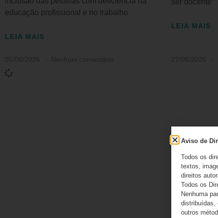
inclusão das pessoas com deficiência na
ser docente”
educação profissional e no trabalho
LEIA MAIS
LEIA MAIS
05/06/2026
Nenhum comentário
27/05/2026
Aviso de Dir
Todos os dir
textos, image
direitos autor
Todos os Dir
Nenhuma part
distribuídas,
outros método