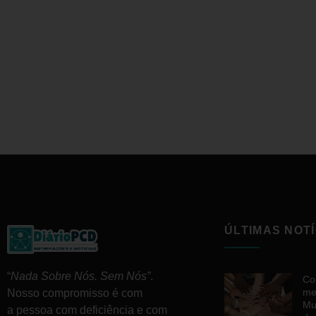
ÚLTIMAS NOTÍ
“
Nada Sobre Nós. Sem Nós”
.
Co
me
Nosso compromisso é com
Mu
a pessoa com deficiência e com