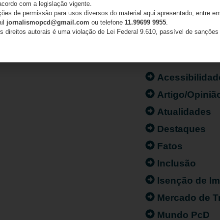
acordo com a legislação vigente.
ações de permissão para usos diversos do material aqui apresentado, entre em
ail
jornalismopcd@gmail.com
ou telefone
11.99699 9955
.
s direitos autorais é uma violação de Lei Federal 9.610, passível de sanções 
CATEGORIAS
Acessibilidad
Artigo/Opiniã
Atualidades
Destaques
Fatos
Inclusão
Isenção de I
Mercado de T
Mundo PcD