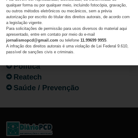
Destaques
qualquer forma ou por qualquer meio, incluindo fotocópia, gravação,
Fatos
ou outros métodos eletrônicos ou mecânicos, sem a prévia
autorização por escrito do titular dos direitos autorais, de acordo com
Inclusão
a legislação vigente.
Para solicitações de permissão para usos diversos do material aqui
Isenção de Impostos
apresentado, entre em contato por meio do e-mail
jornalismopcd@gmail.com
ou telefone
11.99699 9955
.
Mercado de Trabalho
A infração dos direitos autorais é uma violação de Lei Federal 9.610,
passível de sanções civis e criminais.
Mundo PcD
Política
Reatech
Saúde / Prevenção