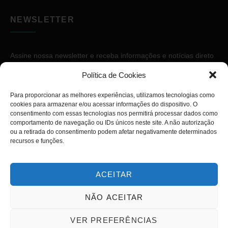
NEWSLETTER
Assine nossa newsletter e receba informações e notícias direto
no seu e-mail.
Política de Cookies
Para proporcionar as melhores experiências, utilizamos tecnologias como
cookies para armazenar e/ou acessar informações do dispositivo. O
consentimento com essas tecnologias nos permitirá processar dados como
comportamento de navegação ou IDs únicos neste site. A não autorização
ou a retirada do consentimento podem afetar negativamente determinados
ASSINAR
recursos e funções.
ACEITAR
NÃO ACEITAR
Copyright © 2026. Diário PcD. Todos os direitos reservados.
VER PREFERÊNCIAS