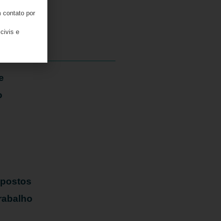
 contato por
05/08/2026
civis e
e
o
mpostos
rabalho