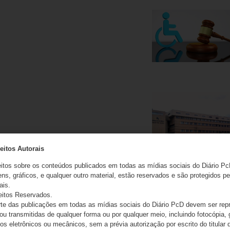
eitos Autorais
eitos sobre os conteúdos publicados em todas as mídias sociais do Diário Pc
ns, gráficos, e qualquer outro material, estão reservados e são protegidos pe
ais.
eitos Reservados.
e das publicações em todas as mídias sociais do Diário PcD devem ser rep
 ou transmitidas de qualquer forma ou por qualquer meio, incluindo fotocópia,
s eletrônicos ou mecânicos, sem a prévia autorização por escrito do titular d