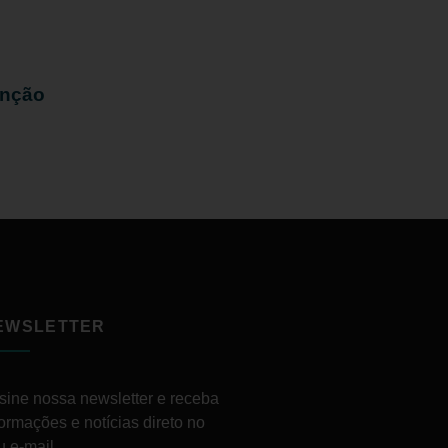
enção
EWSLETTER
sine nossa newsletter e receba
formações e notícias direto no
u e-mail.