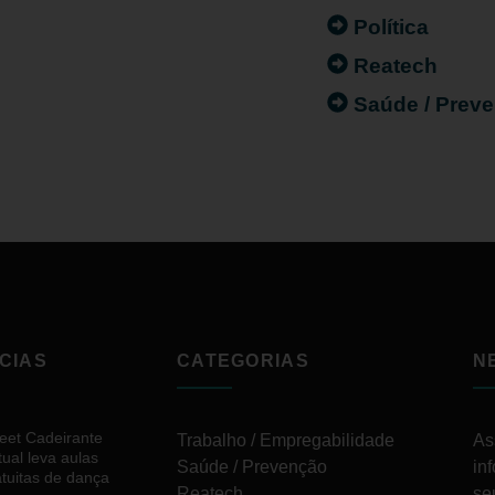
Política
Reatech
Saúde / Prev
CIAS
CATEGORIAS
N
reet Cadeirante
Trabalho / Empregabilidade
As
tual leva aulas
Saúde / Prevenção
in
atuitas de dança
Reatech
se