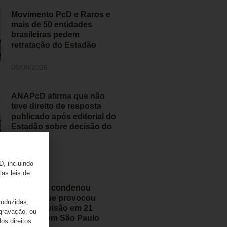
Movimento PcD e Raros e
mais de 50 entidades
brasileiras pedem
retratação do Estadão
06/08/2026
ANAPcD afirma que não
teve direito de resposta
publicado após editorial do
Estadão sobre decisão do
STF
06/08/2026
D, incluindo
las leis de
Judiciário condenou
médico que provocou
roduzidas,
perda de visão em 21
 gravação, ou
pessoas em São Paulo
os direitos