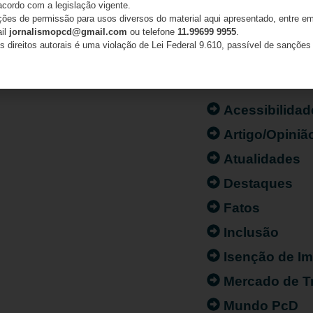
acordo com a legislação vigente.
ações de permissão para usos diversos do material aqui apresentado, entre em
ail
jornalismopcd@gmail.com
ou telefone
11.99699 9955
.
s direitos autorais é uma violação de Lei Federal 9.610, passível de sanções 
CATEGORIAS
Acessibilidad
Artigo/Opiniã
Atualidades
Destaques
Fatos
Inclusão
Isenção de I
Mercado de T
Mundo PcD