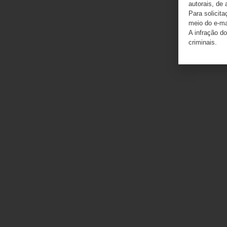
autorais, de 
Para solicit
meio do e-m
A infração do
criminais.