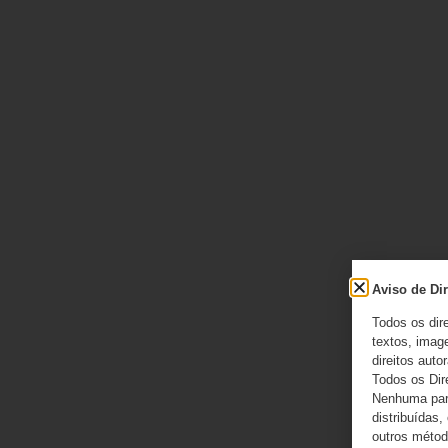
Aviso de Dir
Todos os dir
textos, image
direitos autor
Todos os Dir
Nenhuma part
distribuídas,
outros método