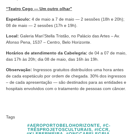
“Teatro Cego — Um outro olhar”
Espetáculo:
4 de maio a 7 de maio — 2 sessões (18h e 20h);
08 de maio — 2 sessões (17h e 19h).
Local:
Galeria Mari’Stella Tristão, no Palácio das Artes – Av.
Afonso Pena, 1537 – Centro, Belo Horizonte.
Horários de atendimento da Cabelegria:
de 04 a 07 de maio,
das 17h às 20h; dia 08 de maio, das 16h às 19h.
Observação:
Ingressos gratuitos distribuídos uma hora antes
de cada espetáculo por ordem de chegada. 30% dos ingressos
– de cada apresentação — são destinados para as entidades e
hospitais envolvidos com o tratamento de pessoas com câncer.
Tags
#AEROPORTOBELOHORIZONTE
,
#C-
TRÊSPROJETOSCULTURAIS
,
#ICCR
,
#KLEBERMEIRA
,
#ONGCABELEGRIA
,