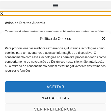
Aviso de Direitos Autorais
Todos os direitos sobre os conteúdos publicados em todas as mídias
sociais do Diário PcD, incluindo textos, imagens, gráficos, e qualquer
Política de Cookies
outro material, estão reservados e são protegidos pelas leis de
direitos autorais.
Para proporcionar as melhores experiências, utilizamos tecnologias como
Todos os Direitos Reservados.
cookies para armazenar e/ou acessar informações do dispositivo. O
consentimento com essas tecnologias nos permitirá processar dados como
Nenhuma parte das publicações em todas as mídias sociais do Diário
comportamento de navegação ou IDs únicos neste site. A não autorização
PcD devem ser reproduzidas, distribuídas, ou transmitidas de
ou a retirada do consentimento podem afetar negativamente determinados
qualquer forma ou por qualquer meio, incluindo fotocópia, gravação,
recursos e funções.
ou outros métodos eletrônicos ou mecânicos, sem a prévia
autorização por escrito do titular dos direitos autorais, de acordo com
a legislação vigente.
ACEITAR
Para solicitações de permissão para usos diversos do material aqui
apresentado, entre em contato por meio do e-mail
NÃO ACEITAR
jornalismopcd@gmail.com
ou telefone
11.99699 9955
.
A infração dos direitos autorais é uma violação de Lei Federal 9.610,
VER PREFERÊNCIAS
passível de sanções civis e criminais.