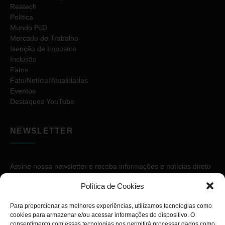
Reatech
Política
Mundo PcD
Mercado de Trabalho
Isenção de Impostos
Inclusão
Fatos
Fato/Notícia/Atualidades
Eventos
Destaques YouTube
NEWSLETTER
Assine nossa newsletter e receba informações e notícias direto
no seu e-mail.
Política de Cookies
Para proporcionar as melhores experiências, utilizamos tecnologias como
cookies para armazenar e/ou acessar informações do dispositivo. O
consentimento com essas tecnologias nos permitirá processar dados como