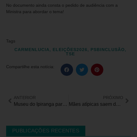
No documento ainda consta o pedido de audiência com a
Ministra para abordar o tema!
Tags
CARMENLUCIA
,
ELEIÇÕES2026
,
PSBINCLUSÃO
,
TSE
Compartilhe esta notícia:
ANTERIOR
PRÓXIMO
Museu do Ipiranga participa da Virada Cultural e oferece visitas mediadas e espetáculo sobre humor e acessibilidade
Mães atípicas saem do Brasil em busca de melhores condições e qualidade de vida para as crianças
PUBLICAÇÕES RECENTES