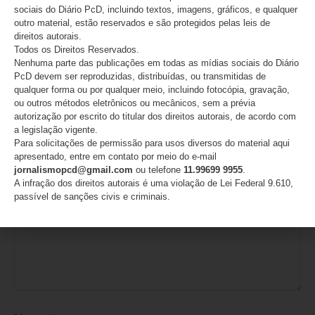
05/08/2026
sociais do Diário PcD, incluindo textos, imagens, gráficos, e qualquer
outro material, estão reservados e são protegidos pelas leis de
direitos autorais.
Todos os Direitos Reservados.
Deixe um comentário
Nenhuma parte das publicações em todas as mídias sociais do Diário
PcD devem ser reproduzidas, distribuídas, ou transmitidas de
O seu endereço de e-mail não será publicado.
Campos
qualquer forma ou por qualquer meio, incluindo fotocópia, gravação,
obrigatórios são marcados com
*
ou outros métodos eletrônicos ou mecânicos, sem a prévia
autorização por escrito do titular dos direitos autorais, de acordo com
a legislação vigente.
Comentário
*
Para solicitações de permissão para usos diversos do material aqui
apresentado, entre em contato por meio do e-mail
jornalismopcd@gmail.com
ou telefone
11.99699 9955
.
A infração dos direitos autorais é uma violação de Lei Federal 9.610,
passível de sanções civis e criminais.