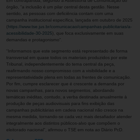
Em contrapartida, segundo a Assessoria de Comunicação do
órgão, “a inclusão é um pilar central desta gestão. Nesse
sentido, as pessoas com deficiência contam com uma
campanha institucional específica, lançada em outubro de 2025
(
https://www.tse.jus.br/comunicacao/campanhas-publicitarias/a-
acessibilidade-30-2025
), que foca exclusivamente em suas
demandas e protagonismo”.
“Informamos que este segmento está representado de forma
transversal em quase todos os materiais produzidos por este
Tribunal, independentemente do tema central da peça,
reafirmando nosso compromisso com a visibilidade e a
representatividade plena em todas as frentes de comunicação.
Por fim, cumpre esclarecer que é crescente a demanda por
novas campanhas, para novos segmentos, abordando
temáticas inéditas, contudo, a verba destinada anualmente à
produção de peças audiovisuais para fins exibição das
campanhas publicitárias em cadeia nacional não cresce na
mesma medida, tornando-se cada vez mais desafiador atender
integralmente aos distintos públicos-alvo que compõem o
eleitorado nacional”, afirmou o TSE em nota ao Diário PcD.