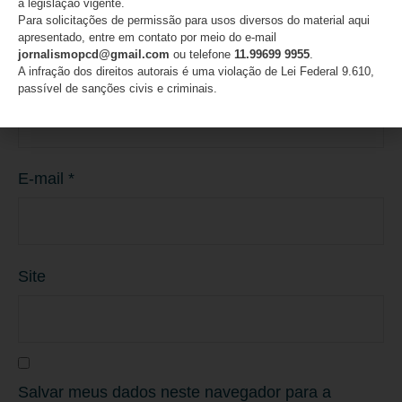
a legislação vigente.
Para solicitações de permissão para usos diversos do material aqui
apresentado, entre em contato por meio do e-mail
jornalismopcd@gmail.com
ou telefone
11.99699 9955
.
A infração dos direitos autorais é uma violação de Lei Federal 9.610,
Nome
*
passível de sanções civis e criminais.
E-mail
*
Site
Salvar meus dados neste navegador para a