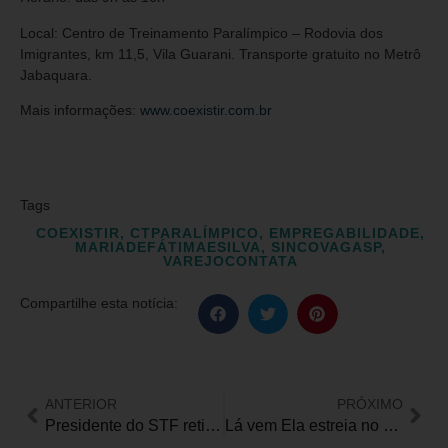
Local: Centro de Treinamento Paralímpico – Rodovia dos
Imigrantes, km 11,5, Vila Guarani. Transporte gratuito no Metrô
Jabaquara.
Mais informações:
www.coexistir.com.br
Tags
COEXISTIR
,
CTPARALÍMPICO
,
EMPREGABILIDADE
,
MARIADEFÁTIMAESILVA
,
SINCOVAGASP
,
VAREJOCONTATA
Compartilhe esta notícia:
ANTERIOR
PRÓXIMO
Presidente do STF retira de pauta julgamento das ADIs 7779 e 7790 sobre direitos das pessoas com deficiência na Reforma Tributária
Lá vem Ela estreia no Diário PcD com apoio da Frente Nacional das Mulheres com Deficiência