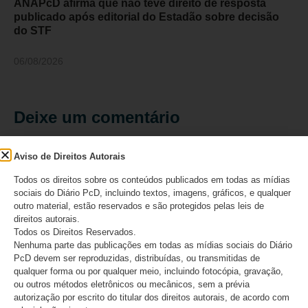
ANAPcD afirma que não teve direito de resposta
publicado após editorial do Estadão sobre decisão
do STF
06/08/2026
Deixe um comentário
O seu endereço de e-mail não será publicado.
Campos
Aviso de Direitos Autorais
obrigatórios são marcados com
*
Todos os direitos sobre os conteúdos publicados em todas as mídias
Comentário
*
sociais do Diário PcD, incluindo textos, imagens, gráficos, e qualquer
outro material, estão reservados e são protegidos pelas leis de
direitos autorais.
Todos os Direitos Reservados.
Nenhuma parte das publicações em todas as mídias sociais do Diário
PcD devem ser reproduzidas, distribuídas, ou transmitidas de
qualquer forma ou por qualquer meio, incluindo fotocópia, gravação,
ou outros métodos eletrônicos ou mecânicos, sem a prévia
autorização por escrito do titular dos direitos autorais, de acordo com