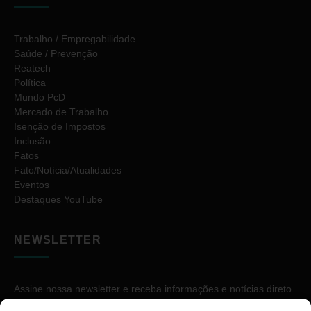
Trabalho / Empregabilidade
Saúde / Prevenção
Reatech
Política
Mundo PcD
Mercado de Trabalho
Isenção de Impostos
Inclusão
Fatos
Fato/Notícia/Atualidades
Eventos
Destaques YouTube
NEWSLETTER
Assine nossa newsletter e receba informações e notícias direto
no seu e-mail.