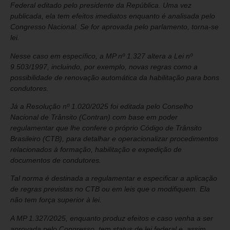
Federal editado pelo presidente da República. Uma vez
publicada, ela tem efeitos imediatos enquanto é analisada pelo
Congresso Nacional. Se for aprovada pelo parlamento, torna-se
lei.
Nesse caso em específico, a MP nº 1.327 altera a Lei nº
9.503/1997, incluindo, por exemplo, novas regras como a
possibilidade de renovação automática da habilitação para bons
condutores.
Já a Resolução nº 1.020/2025 foi editada pelo Conselho
Nacional de Trânsito (Contran) com base em poder
regulamentar que lhe confere o próprio Código de Trânsito
Brasileiro (CTB), para detalhar e operacionalizar procedimentos
relacionados à formação, habilitação e expedição de
documentos de condutores.
Tal norma é destinada a regulamentar e especificar a aplicação
de regras previstas no CTB ou em leis que o modifiquem. Ela
não tem força superior à lei.
A MP 1.327/2025, enquanto produz efeitos e caso venha a ser
aprovada pelo Congresso, tem status de lei federal e, assim,