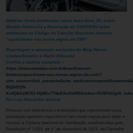
Matérias foram publicadas nesta terça-feira, 20, sobre
Medida Provisória e Resolução do CONTRAN sobre
mudanças no Código de Trânsito Brasileiro destaca
“capacitismo nas novas regras da CNH”
Reportagem e apuração exclusiva do Blog Vencer
Limites/Estadão e Rádio Eldorado
Confira a matéria completa –
https://www.estadao.com.br/brasil/vencer-
limites/capacitismo-nas-novas-regras-da-cnh/?
utm_source=link_presente&utm_medium=compartilhamento
B0j9i5l1N-
Kx4QkKzlB7EL45j8EuT79pE3otVdM0&token=%7B%22gift_to
Por Luiz Alexandre Ventura
Pessoas com deficiência e instituições que representam essa
população apontam capacitismo nas novas regras para obter e
renovar a Carteira Nacional de Habilitação, estabelecidas pela
Resolução nº 1.020, de 1° de dezembro de 2025, do Conselho