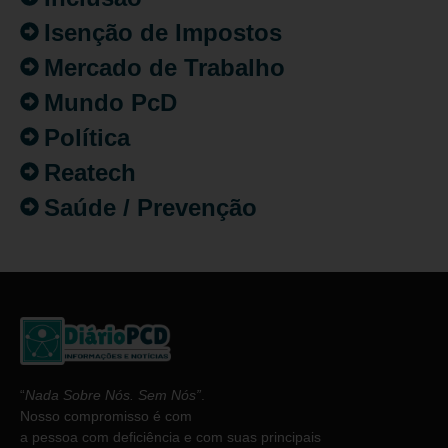
Isenção de Impostos
Mercado de Trabalho
Mundo PcD
Política
Reatech
Saúde / Prevenção
“
Nada Sobre Nós. Sem Nós”
.
Nosso compromisso é com
a pessoa com deficiência e com suas principais