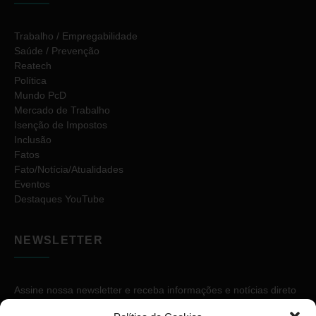
Trabalho / Empregabilidade
Saúde / Prevenção
Reatech
Política
Mundo PcD
Mercado de Trabalho
Isenção de Impostos
Inclusão
Fatos
Fato/Notícia/Atualidades
Eventos
Destaques YouTube
NEWSLETTER
Assine nossa newsletter e receba informações e notícias direto
no seu e-mail.