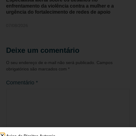
enfrentamento da violência contra a mulher e a
urgência do fortalecimento de redes de apoio
07/08/2026
Deixe um comentário
O seu endereço de e-mail não será publicado.
Campos
obrigatórios são marcados com
*
Comentário
*