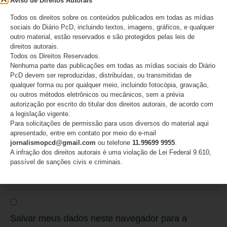
Aviso de Direitos Autorais
Todos os direitos sobre os conteúdos publicados em todas as mídias
sociais do Diário PcD, incluindo textos, imagens, gráficos, e qualquer
outro material, estão reservados e são protegidos pelas leis de
Nome
*
direitos autorais.
Todos os Direitos Reservados.
Nenhuma parte das publicações em todas as mídias sociais do Diário
PcD devem ser reproduzidas, distribuídas, ou transmitidas de
qualquer forma ou por qualquer meio, incluindo fotocópia, gravação,
ou outros métodos eletrônicos ou mecânicos, sem a prévia
E-mail
*
autorização por escrito do titular dos direitos autorais, de acordo com
a legislação vigente.
Para solicitações de permissão para usos diversos do material aqui
apresentado, entre em contato por meio do e-mail
jornalismopcd@gmail.com
ou telefone
11.99699 9955
.
Site
A infração dos direitos autorais é uma violação de Lei Federal 9.610,
passível de sanções civis e criminais.
Salvar meus dados neste navegador para a