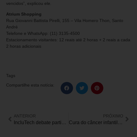
vencidos”, explicou ele.
Atrium Shopping
Rua Giovanni Battista Pirelli, 155 – Vila Homero Thon, Santo
André
Telefone e WhatsApp: (11) 3135-4500
Estacionamento visitantes: 12 reais até 2 horas + 2 reais a cada
2 horas adicionais
Tags
Compartilhe esta notícia:
ANTERIOR
PRÓXIMO
IncluTech debate participação e profissionalização das pessoas com deficiência na indústria
Cura do câncer infantil é debatida na Embaixada Brasileira nos EUA