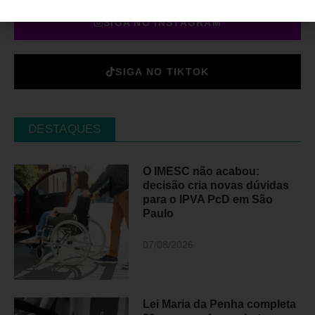
SIGA NO INSTAGRAM
SIGA NO TIKTOK
DESTAQUES
O IMESC não acabou:
decisão cria novas dúvidas
para o IPVA PcD em São
Paulo
07/08/2026
Lei Maria da Penha completa