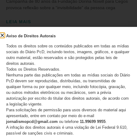
Campanha de 80 anos da Fundação Dorina Nowill para Cegos
provoca reflexão sobre a “invisibilidade” da pessoa cega
LEIA MAIS
Aviso de Direitos Autorais
02/06/2026
1 comentário
Todos os direitos sobre os conteúdos publicados em todas as mídias
sociais do Diário PcD, incluindo textos, imagens, gráficos, e qualquer
outro material, estão reservados e são protegidos pelas leis de
direitos autorais.
Todos os Direitos Reservados.
Nenhuma parte das publicações em todas as mídias sociais do Diário
SIGA
PcD devem ser reproduzidas, distribuídas, ou transmitidas de
qualquer forma ou por qualquer meio, incluindo fotocópia, gravação,
ou outros métodos eletrônicos ou mecânicos, sem a prévia
autorização por escrito do titular dos direitos autorais, de acordo com
INSCREVA-SE EM NOSSO CANAL
a legislação vigente.
Para solicitações de permissão para usos diversos do material aqui
apresentado, entre em contato por meio do e-mail
jornalismopcd@gmail.com
ou telefone
11.99699 9955
.
CURTA NO FACEBOOK
A infração dos direitos autorais é uma violação de Lei Federal 9.610,
passível de sanções civis e criminais.