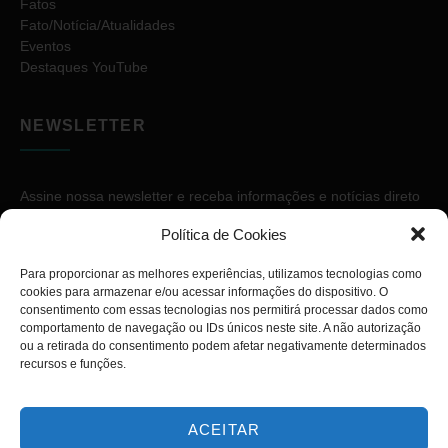
Fatos
Fato/Notícia/Atualidades
Eventos
Destaques YouTube
NEWSLETTER
Assine nossa newsletter e receba informações e notícias direto
no seu e-mail.
Política de Cookies
Para proporcionar as melhores experiências, utilizamos tecnologias como
cookies para armazenar e/ou acessar informações do dispositivo. O
consentimento com essas tecnologias nos permitirá processar dados como
comportamento de navegação ou IDs únicos neste site. A não autorização
ou a retirada do consentimento podem afetar negativamente determinados
ASSINAR
recursos e funções.
ACEITAR