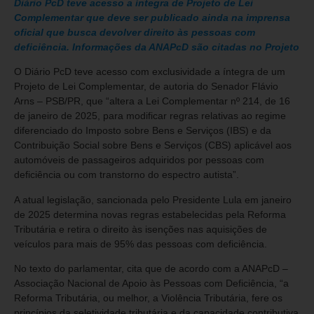
Diário PcD teve acesso a íntegra de Projeto de Lei
Complementar que deve ser publicado ainda na imprensa
oficial que busca devolver direito às pessoas com
deficiência. Informações da ANAPcD são citadas no Projeto
O Diário PcD teve acesso com exclusividade a íntegra de um
Projeto de Lei Complementar, de autoria do Senador Flávio
Arns – PSB/PR, que “altera a Lei Complementar nº 214, de 16
de janeiro de 2025, para modificar regras relativas ao regime
diferenciado do Imposto sobre Bens e Serviços (IBS) e da
Contribuição Social sobre Bens e Serviços (CBS) aplicável aos
automóveis de passageiros adquiridos por pessoas com
deficiência ou com transtorno do espectro autista”.
A atual legislação, sancionada pelo Presidente Lula em janeiro
de 2025 determina novas regras estabelecidas pela Reforma
Tributária e retira o direito às isenções nas aquisições de
veículos para mais de 95% das pessoas com deficiência.
No texto do parlamentar, cita que de acordo com a ANAPcD –
Associação Nacional de Apoio às Pessoas com Deficiência, “a
Reforma Tributária, ou melhor, a Violência Tributária, fere os
princípios da seletividade tributária e da capacidade contributiva