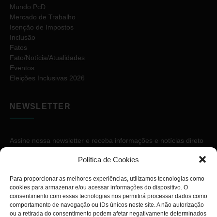
Mundo PcD
Mercado de Trabalho
Isenção de Impostos
Inclusão
Fatos
Fato/Notícia/Atualidades
Eventos
Eleições Inclusivas 2026
NEWSLETTER
Assine nossa newsletter e receba informações e notícias direto
no seu e-mail.
Política de Cookies
Para proporcionar as melhores experiências, utilizamos tecnologias como
cookies para armazenar e/ou acessar informações do dispositivo. O
consentimento com essas tecnologias nos permitirá processar dados como
comportamento de navegação ou IDs únicos neste site. A não autorização
ou a retirada do consentimento podem afetar negativamente determinados