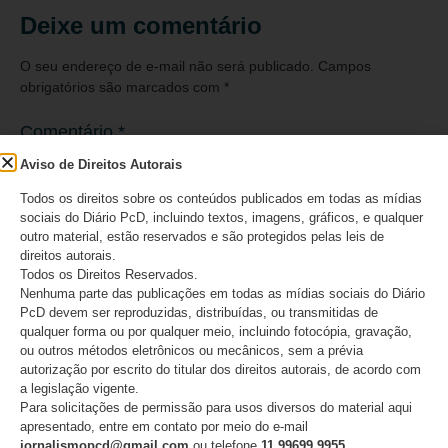
Deixe um comentário
O seu endereço de e-mail não será publicado.
Campos
obrigatórios são marcados com
*
Comentário
*
Aviso de Direitos Autorais
Todos os direitos sobre os conteúdos publicados em todas as mídias
sociais do Diário PcD, incluindo textos, imagens, gráficos, e qualquer
outro material, estão reservados e são protegidos pelas leis de
direitos autorais.
Todos os Direitos Reservados.
Nenhuma parte das publicações em todas as mídias sociais do Diário
PcD devem ser reproduzidas, distribuídas, ou transmitidas de
qualquer forma ou por qualquer meio, incluindo fotocópia, gravação,
ou outros métodos eletrônicos ou mecânicos, sem a prévia
autorização por escrito do titular dos direitos autorais, de acordo com
a legislação vigente.
Nome
*
Para solicitações de permissão para usos diversos do material aqui
apresentado, entre em contato por meio do e-mail
jornalismopcd@gmail.com
ou telefone
11.99699 9955
.