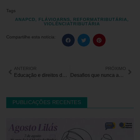
Tags
ANAPCD
,
FLÁVIOARNS
,
REFORMATRIBUTÁRIA
,
VIOLÊNCIATRIBUTÁRIA
Compartilhe esta notícia:
ANTERIOR
PRÓXIMO
Educação e direitos de estudantes com deficiência em instituições de ensino superior da cidade de Salvador/BA
Desafios que nunca acabam para as pessoas com deficiência
PUBLICAÇÕES RECENTES