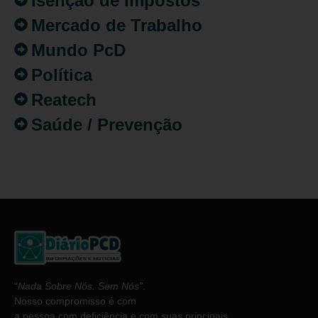
Isenção de Impostos
Mercado de Trabalho
Mundo PcD
Política
Reatech
Saúde / Prevenção
“
Nada Sobre Nós. Sem Nós”
.
Nosso compromisso é com
a pessoa com deficiência e com suas principais