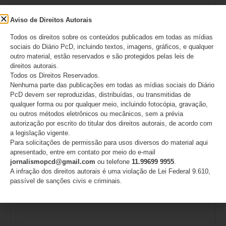
Aviso de Direitos Autorais
Todos os direitos sobre os conteúdos publicados em todas as mídias
sociais do Diário PcD, incluindo textos, imagens, gráficos, e qualquer
outro material, estão reservados e são protegidos pelas leis de
direitos autorais.
Todos os Direitos Reservados.
Nome
*
Nenhuma parte das publicações em todas as mídias sociais do Diário
PcD devem ser reproduzidas, distribuídas, ou transmitidas de
qualquer forma ou por qualquer meio, incluindo fotocópia, gravação,
ou outros métodos eletrônicos ou mecânicos, sem a prévia
autorização por escrito do titular dos direitos autorais, de acordo com
a legislação vigente.
E-mail
*
Para solicitações de permissão para usos diversos do material aqui
apresentado, entre em contato por meio do e-mail
jornalismopcd@gmail.com
ou telefone
11.99699 9955
.
A infração dos direitos autorais é uma violação de Lei Federal 9.610,
passível de sanções civis e criminais.
Site