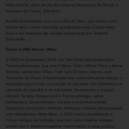
mãe atípica), além de um dos maiores filantropos do Brasil, o
fundador da Cyrela, Elie Horn.
A noite foi finalizada com um Leilão do Bem, que contou com
muitos itens, como uma bola autografada pelo Craque Neto,
jóias e um macacão de corrida autografado por Rubens
Barrichello.
Sobre a ONG Nosso Olhar
A ONG foi fundadaem 2018, em São Paulo,pela publicitária
Thaissa Alvarenga, que tem 3 filhos: Chico, Maria Clara e Maria
Antonia, sendo que Chico, hoje com 10 anos, nasceu com
Síndrome de Down. A Associação tem como principais braços: a
educação para incluir, a inserção de pessoas com deficiência no
mercado de trabalho e na educação. Atualmente, o espaço
oferece Terapia Ocupacional e Fonoaudiologia, apoio
pedagógico, Musicoterapia, Jiu-jitsu e psicomotricidade,
integração sensorial e diversas vivências culturais para pessoas
com deficiências. Além disso, a ONG realiza anualmente o
Fórum Amigos da Inclusão, que tem como objetivo debater
tendências e ideias inovadoras relacionadas a esse público,