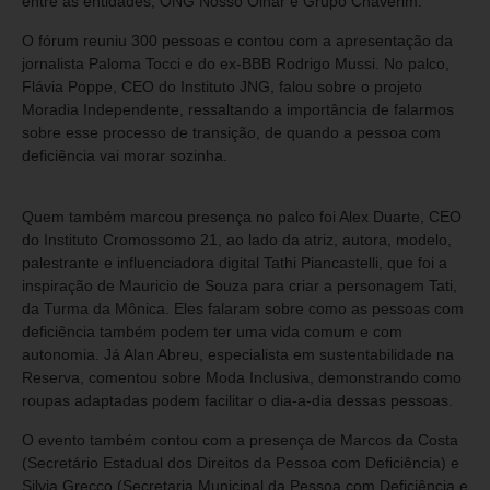
entre as entidades, ONG Nosso Olhar e Grupo Chaverim.
O fórum reuniu 300 pessoas e contou com a apresentação da
jornalista Paloma Tocci e do ex-BBB Rodrigo Mussi. No palco,
Flávia Poppe, CEO do Instituto JNG, falou sobre o projeto
Moradia Independente, ressaltando a importância de falarmos
sobre esse processo de transição, de quando a pessoa com
deficiência vai morar sozinha.
Quem também marcou presença no palco foi Alex Duarte, CEO
do Instituto Cromossomo 21, ao lado da atriz, autora, modelo,
palestrante e influenciadora digital Tathi Piancastelli, que foi a
inspiração de Mauricio de Souza para criar a personagem Tati,
da Turma da Mônica. Eles falaram sobre como as pessoas com
deficiência também podem ter uma vida comum e com
autonomia. Já Alan Abreu, especialista em sustentabilidade na
Reserva, comentou sobre Moda Inclusiva, demonstrando como
roupas adaptadas podem facilitar o dia-a-dia dessas pessoas.
O evento também contou com a presença de Marcos da Costa
(Secretário Estadual dos Direitos da Pessoa com Deficiência) e
Silvia Grecco (Secretaria Municipal da Pessoa com Deficiência e