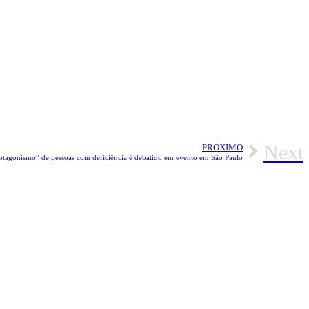
Next
PRÓXIMO
tagonismo” de pessoas com deficiência é debatido em evento em São Paulo