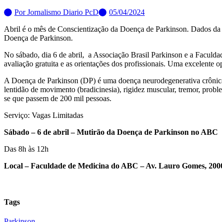
Por
Jornalismo Diario PcD
05/04/2024
Abril é o mês de Conscientização da Doença de Parkinson. Dados d
Doença de Parkinson.
No sábado, dia 6 de abril, a Associação Brasil Parkinson e a Faculd
avaliação gratuita e as orientações dos profissionais. Uma excelente op
A Doença de Parkinson (DP) é uma doença neurodegenerativa crônica 
lentidão de movimento (bradicinesia), rigidez muscular, tremor, probl
se que passem de 200 mil pessoas.
Serviço: Vagas Limitadas
Sábado – 6 de abril – Mutirão da Doença de Parkinson no ABC
Das 8h às 12h
Local – Faculdade de Medicina do ABC – Av. Lauro Gomes, 200
Tags
Parkinson