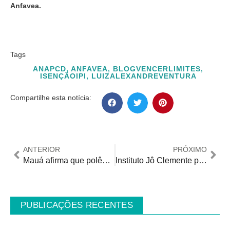
Anfavea.
Tags
ANAPCD
,
ANFAVEA
,
BLOGVENCERLIMITES
,
ISENÇÃOIPI
,
LUIZALEXANDREVENTURA
Compartilhe esta notícia:
ANTERIOR
PRÓXIMO
Mauá afirma que polêmica sobre o Conselho Municipal da Pessoa com Deficiência serão prestadas dentro do âmbito legal
Instituto Jô Clemente promove encontro exclusivo sobre inovação em TEA no maior evento de saúde da América Latina
PUBLICAÇÕES RECENTES