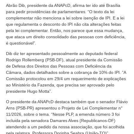
Abrão Dib, presidente da ANAPcD, afirma ter ido até Brasília
para pedir providências de parlamentares. “O texto da lei
complementar não menciona a lei sobre isenção de IPI. E a lei
que regulamenta o desconto do IPI não cita alterações feitas
pela lei complementar. Então, nos parece que essa mudança,
que ataca um direito consolidado das pessoas com deficiência,
é questionável”.
Dib diz ter apresentado pessoalmente ao deputado federal
Rodrigo Rollemberg (PSB-DF), atual presidente da Comissão
de Defesa dos Direitos das Pessoas com Deficiência da
Câmara, dados detalhados sobre a cobrança de 10% do IPI. “A
Comissão protocolou em 29/4 um requerimento de explicações
ao Ministério da Fazenda, que precisa ser aprovado pelo
presidente Hugo Motta”.
O presidente da ANAPcD destaca também que o senador Flávio
Arns (PSB-PR) apresentou o Projeto de Lei Complementar n°
11/2026, sobre o tema. “Nesse PLP, a emenda número 3 foi
incluida pela senadora Damares Alves (Republicanos-DF)
atendendo a um pedido da nossa associação, que foi acolhida
pela relatora, Professora Dorinha Seabra (União-TO)”.