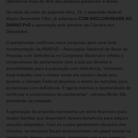
Deficiência mais de 95% das pessoas perderiam o direito.
No início da noite da segunda-feira, 15, o deputado federal
Mauro Benevides Filho, já adiantava
COM EXCLUSIVIDADE AO
DIÁRIO PcD
a aprovação pelo plenário da Câmara dos
Deputados.
O parlamentar confirmou essa conquista após uma forte
movimentação da ANAPcD – Associação Nacional de Apoio às
Pessoas com Deficiência no Congresso Nacional e refletiu o
compromisso do parlamentar com a luta por direitos e
acessibilidade para a população com deficiência. “Iniciamos
esse trabalho com o relator ainda em outubro deste ano,
quando o Senado Federal devolveu o direito às isenções para
as pessoas com deficiência. E agora tivemos a oportunidade de
confirmar o compromisso do parlamentar”, afirmou Abrão Dib,
presidente da entidade.
A aprovação da proposta representa um alívio financeiro para
muitas famílias que dependem desses benefícios para adquirir
veículos adaptados. Com os custos geralmente elevados dos
veículos, as isenções fiscais desempenham um papel crucial na
viabilização dessas aquisições, permitindo que mais pessoas