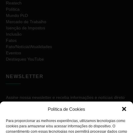
Reatech
Política
Mundo PcD
Mercado de Trabalho
Isenção de Impostos
Inclusão
Fatos
Fato/Notícia/Atualidades
Eventos
Destaques YouTube
NEWSLETTER
Assine nossa newsletter e receba informações e notícias direto
no seu e-mail.
Política de Cookies
Para proporcionar as melhores experiências, utilizamos tecnologias como
cookies para armazenar e/ou acessar informações do dispositivo. O
consentimento com essas tecnologias nos permitirá processar dados como