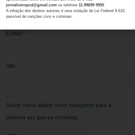
Nome
*
jornalismopcd@gmail.com
ou telefone
11.99699 9955
.
A infração dos direitos autorais é uma violação de Lei Federal 9.610,
passível de sanções civis e criminais.
E-mail
*
Site
Salvar meus dados neste navegador para a
próxima vez que eu comentar.