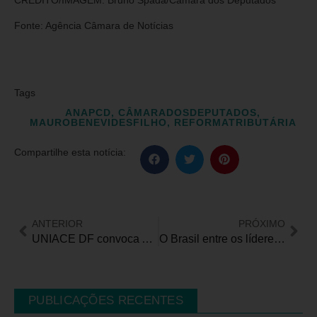
CRÉDITO/IMAGEM: Bruno Spada/Câmara dos Deputados
Fonte: Agência Câmara de Notícias
Tags
ANAPCD
,
CÂMARADOSDEPUTADOS
,
MAUROBENEVIDESFILHO
,
REFORMATRIBUTÁRIA
Compartilhe esta notícia:
ANTERIOR
PRÓXIMO
UNIACE DF convoca Associados para processo eleitoral
O Brasil entre os líderes no uso de antidepressivos
PUBLICAÇÕES RECENTES