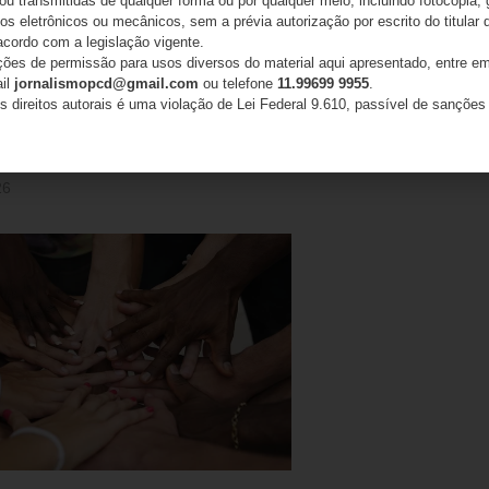
 ou transmitidas de qualquer forma ou por qualquer meio, incluindo fotocópia,
s eletrônicos ou mecânicos, sem a prévia autorização por escrito do titular d
acordo com a legislação vigente.
ações de permissão para usos diversos do material aqui apresentado, entre em
nte do STF encaminha comunicado
ail
jornalismopcd@gmail.com
ou telefone
11.99699 9955
.
ulgamento das ADIs 7779 e 7790 aos
s direitos autorais é uma violação de Lei Federal 9.610, passível de sanções 
dos Poderes antes da publicação do
o
26