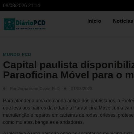
08/08/2026 21:14
Início
Notícias
MUNDO PCD
Capital paulista disponibi
Paraoficina Móvel para o 
Por
Jornalismo Diario PcD
01/03/2023
Para atender a uma demanda antiga dos paulistanos, a Prefeit
que leva aos bairros da cidade a Paraoficina Móvel, uma van 
manutenção e reparos em cadeiras de rodas, órteses, prótese
como muletas, bengalas e andadores.
A iniciativa é uma parceria entre as secretarias municipais 