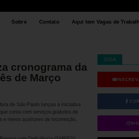
Sobre
Contato
Aqui tem Vagas de Trabal
SIGA
liza cronograma da
mês de Março
INSCREV
CU
ura de São Paulo lançou a iniciativa
que conta com serviços gratuitos de
s e meios auxiliares de locomoção,
SI
da Pessoa com Deficiência (SMPED),