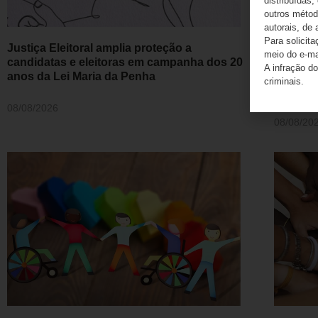
distribuídas,
outros método
autorais, de 
Para solicit
Justiça Eleitoral amplia proteção a
Preside
meio do e-m
candidatas e eleitoras em campanha dos 20
sobre j
A infração do
anos da Lei Maria da Penha
chefes 
criminais.
acórdã
08/08/2026
08/08/20