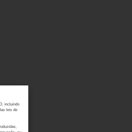
D, incluindo
las leis de
roduzidas,