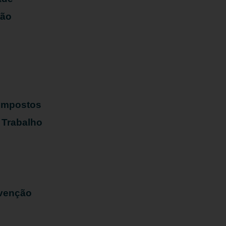
ião
s
 Impostos
 Trabalho
evenção