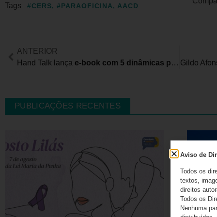
Compart
Tags
#CERS
,
#PARAOFICINA
,
AACD
ANTERIOR
Hand Talk lança
e-book com 5 dinâmicas para promover a cultura de Diversidade e Inclusão
PUBLICAÇÕES RECENTES
Aviso de Dir
Todos os dir
textos, image
direitos autor
Todos os Dir
Nenhuma part