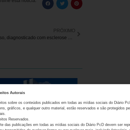
ilhe esta notícia:
PRÓXIMO
Gildo Afonso, diagnosticado com esclerose múltipla criou a Universidade da Superação
eitos Autorais
eitos sobre os conteúdos publicados em todas as mídias sociais do Diário Pc
ns, gráficos, e qualquer outro material, estão reservados e são protegidos pe
ais.
eitos Reservados.
e das publicações em todas as mídias sociais do Diário PcD devem ser rep