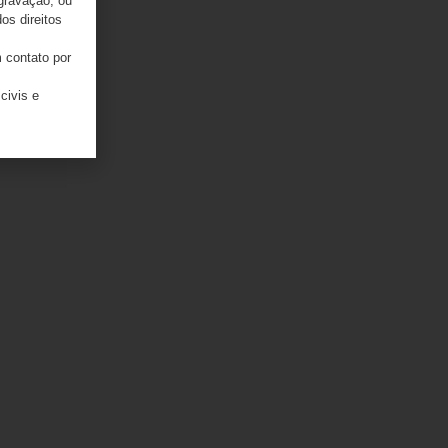
 gravação, ou
os direitos
 contato por
civis e