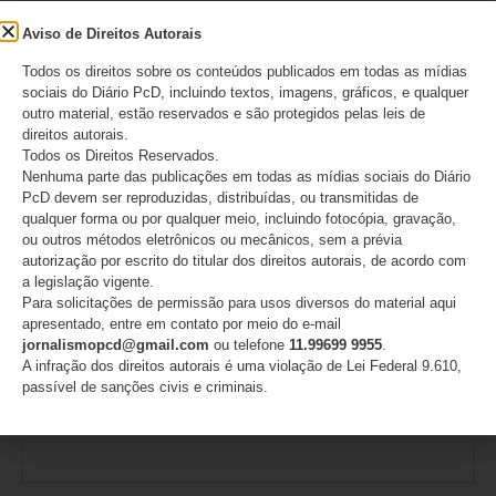
Aviso de Direitos Autorais
Todos os direitos sobre os conteúdos publicados em todas as mídias
sociais do Diário PcD, incluindo textos, imagens, gráficos, e qualquer
outro material, estão reservados e são protegidos pelas leis de
direitos autorais.
Todos os Direitos Reservados.
Nome
*
Nenhuma parte das publicações em todas as mídias sociais do Diário
PcD devem ser reproduzidas, distribuídas, ou transmitidas de
qualquer forma ou por qualquer meio, incluindo fotocópia, gravação,
ou outros métodos eletrônicos ou mecânicos, sem a prévia
autorização por escrito do titular dos direitos autorais, de acordo com
E-mail
*
a legislação vigente.
Para solicitações de permissão para usos diversos do material aqui
apresentado, entre em contato por meio do e-mail
jornalismopcd@gmail.com
ou telefone
11.99699 9955
.
A infração dos direitos autorais é uma violação de Lei Federal 9.610,
passível de sanções civis e criminais.
Site