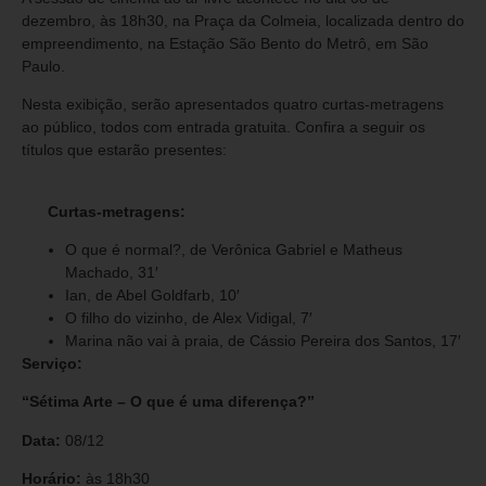
dezembro, às 18h30, na Praça da Colmeia, localizada dentro do
empreendimento, na Estação São Bento do Metrô, em São
Paulo.
Nesta exibição, serão apresentados quatro curtas-metragens
ao público, todos com entrada gratuita. Confira a seguir os
títulos que estarão presentes:
Curtas-metragens:
O que é normal?, de Verônica Gabriel e Matheus
Machado, 31′
Ian, de Abel Goldfarb, 10′
O filho do vizinho, de Alex Vidigal, 7′
Marina não vai à praia, de Cássio Pereira dos Santos, 17′
Serviço:
“Sétima Arte – O que é uma diferença?”
Data:
08/12
Horário:
às 18h30