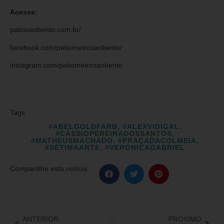
Acesse:
patiosaobento.com.br/
facebook.com/patiometrosaobento/
instagram.com/patiometrosaobento
Tags
#ABELGOLDFARB
,
#ALEXVIDIGAL
,
#CÁSSIOPEREIRADOSSANTOS
,
#MATHEUSMACHADO
,
#PRAÇADACOLMEIA
,
#SÉTIMAARTE
,
#VERONICAGABRIEL
Compartilhe esta notícia:
ANTERIOR
PRÓXIMO