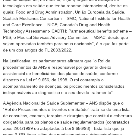
tecnologias em saúde que tenha renome internacional, dentre os
quais: Food and Drug Administration, União Europeia da Saúde,
Scottish Medicines Consortium – SMC; National Institute for Health
and Care Excellence – NICE; Canada’s Drug and Health
Technology Assessment- CADTH; Parmaceutical benefits scheme –
PBS; e Medical Services Advisory Committee – MSAC, desde que
sejam aprovadas também para seus nacionais”, é o que faz parte
de um dos artigos do PL 2033/2022.
Na justificativa, os parlamentares afirmam que “o Rol de
procedimentos da ANS é responsável por garantir direito
assistencial de beneficiários dos planos de saúde, conforme
disposto na Lei nº 9.656, de 1998. O rol contempla o
acompanhamento de doenças, os procedimentos considerados
indispensáveis ao diagnóstico e o seu devido tratamento”.
A Agência Nacional de Saúde Suplementar – ANS dispõe que o
“Rol de Procedimentos e Eventos em Saúde” trata-se de uma lista
de consultas, exames, terapias e cirurgias que constitui a cobertura
obrigatória para os planos de saúde regulamentados (contratados
após 2/01/1999 ou adaptados à Lei 9.656/98). Esta lista que já
soma 3.368 itens, além dos medicamentos e órteses/próteses