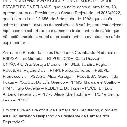
DESTINADO ANALISAR A COBERTURA PLANOS DE SAÚDE
ESTABELECIDA PELA ANS, que na noite desta quarta-feira, 13,
apresentaram ao Presidente da Casa o Projeto de Lei 2033/2022,
que “altera a Lei nº 9.656, de 3 de junho de 1998, que dispõe
sobre os planos privados de assistência à saúde, para estabelecer
hipóteses de cobertura de exames ou tratamentos de saúde que
não estão incluídos no rol de procedimentos e eventos em saúde
suplementar”.
Assinam o Projeto de Lei os Deputados Cezinha de Madureira –
PSD/SP; Luis Miranda – REPUBLIC/DF; Carla Dickson –
UNIÃO/RN; Dra. Soraya Manato – PTB/ES; Jandira Feghali –
PCdoB/RJ; Rejane Dias – PT/PI; Felipe Carreras – PSB/PE;
Francisco Jr. – PSD/GO; Alice Portugal – PCdoB/BA; Glaustin da
Fokus – PSC/GO; Dr. Luiz Ovando – PP/MS; Margarete Coelho –
PP/PI; Túlio Gadêlha – REDE/PE; Dr. Jaziel – PL/CE; Dr. Luiz
Antonio Teixeira Jr. – PP/RJ; Alexandre Padilha – PT/SP e Celina
Leão – PP/DF.
Em consulta ao site oficial da Câmara dos Deputados, o projeto
está “aguardando Despacho do Presidente da Câmara dos
Deputados”.