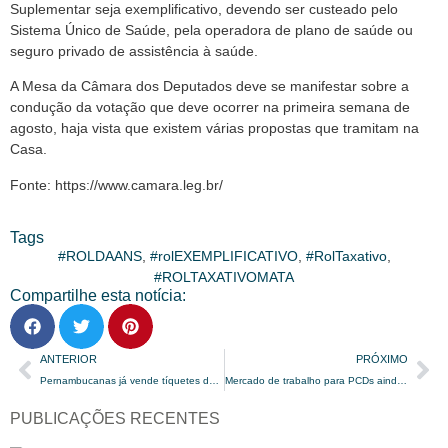
Suplementar seja exemplificativo, devendo ser custeado pelo
Sistema Único de Saúde, pela operadora de plano de saúde ou
seguro privado de assistência à saúde.
A Mesa da Câmara dos Deputados deve se manifestar sobre a
condução da votação que deve ocorrer na primeira semana de
agosto, haja vista que existem várias propostas que tramitam na
Casa.
Fonte: https://www.camara.leg.br/
Tags
#ROLDAANS
,
#rolEXEMPLIFICATIVO
,
#RolTaxativo
,
#ROLTAXATIVOMATA
Compartilhe esta notícia:
ANTERIOR
PRÓXIMO
Pernambucanas já vende tíquetes de Big Mac para o McDia Feliz
Mercado de trabalho para PCDs ainda é escasso e desigual
PUBLICAÇÕES RECENTES