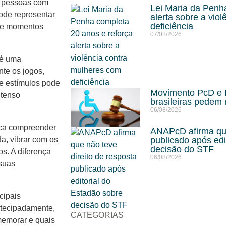
as pessoas com
Lei Maria da Penh
ode representar
alerta sobre a vio
deficiência
 de momentos
07/08/2026
 é uma
te os jogos,
 estímulos pode
Movimento PcD e R
ntenso
brasileiras pedem 
06/08/2026
fica compreender
ANAPcD afirma que
da, vibrar com os
publicado após edi
decisão do STF
s. A diferença
06/08/2026
 suas
cipais
antecipadamente,
CATEGORIAS
emorar e quais