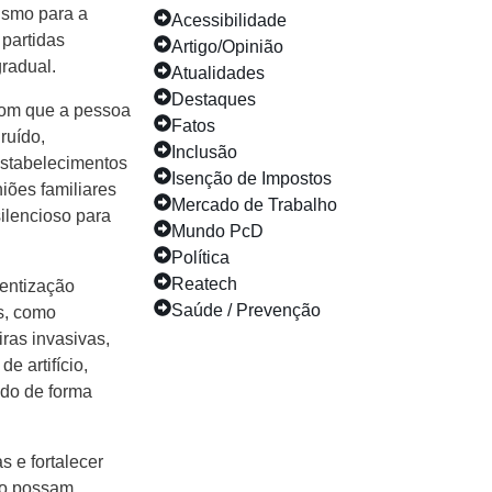
ismo para a
Acessibilidade
 partidas
Artigo/Opinião
gradual.
Atualidades
Destaques
com que a pessoa
Fatos
ruído,
Inclusão
 estabelecimentos
Isenção de Impostos
iões familiares
Mercado de Trabalho
ilencioso para
Mundo PcD
Política
Reatech
ientização
Saúde / Prevenção
s, como
ras invasivas,
e artifício,
do de forma
s e fortalecer
smo possam