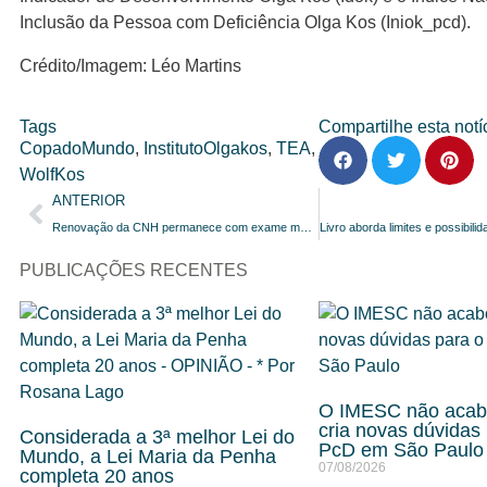
Inclusão da Pessoa com Deficiência Olga Kos (Iniok_pcd).
Crédito/Imagem: Léo Martins
Tags
Compartilhe esta notíc
CopadoMundo
,
InstitutoOlgakos
,
TEA
,
WolfKos
ANTERIOR
Renovação da CNH permanece com exame médico obrigatório. Decisão agora depende de Lula
PUBLICAÇÕES RECENTES
O IMESC não acab
cria novas dúvidas
Considerada a 3ª melhor Lei do
PcD em São Paulo
Mundo, a Lei Maria da Penha
07/08/2026
completa 20 anos