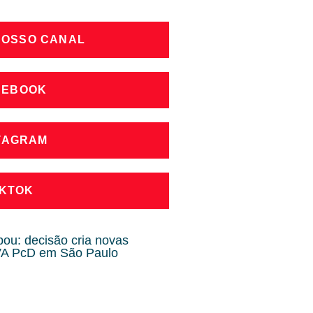
NOSSO CANAL
CEBOOK
STAGRAM
IKTOK
u: decisão cria novas
PVA PcD em São Paulo