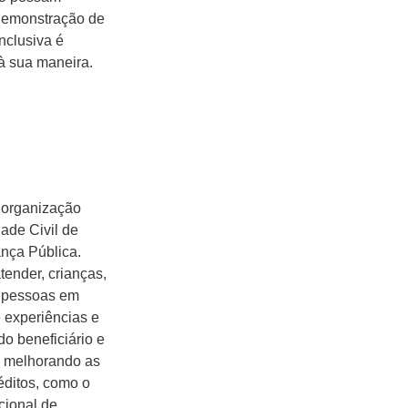
demonstração de
nclusiva é
à sua maneira.
a organização
ade Civil de
ança Pública.
atender, crianças,
a pessoas em
e experiências e
do beneficiário e
e melhorando as
éditos, como o
cional de