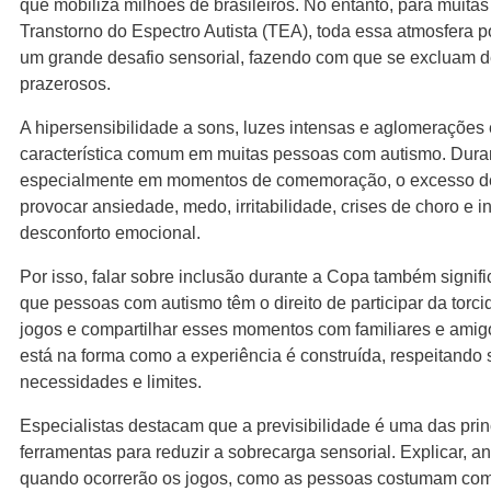
que mobiliza milhões de brasileiros. No entanto, para muit
Transtorno do Espectro Autista (TEA), toda essa atmosfera p
um grande desafio sensorial, fazendo com que se excluam
prazerosos.
A hipersensibilidade a sons, luzes intensas e aglomerações
característica comum em muitas pessoas com autismo. Duran
especialmente em momentos de comemoração, o excesso de
provocar ansiedade, medo, irritabilidade, crises de choro e i
desconforto emocional.
Por isso, falar sobre inclusão durante a Copa também signi
que pessoas com autismo têm o direito de participar da torci
jogos e compartilhar esses momentos com familiares e amigo
está na forma como a experiência é construída, respeitando
necessidades e limites.
Especialistas destacam que a previsibilidade é uma das prin
ferramentas para reduzir a sobrecarga sensorial. Explicar, 
quando ocorrerão os jogos, como as pessoas costumam com