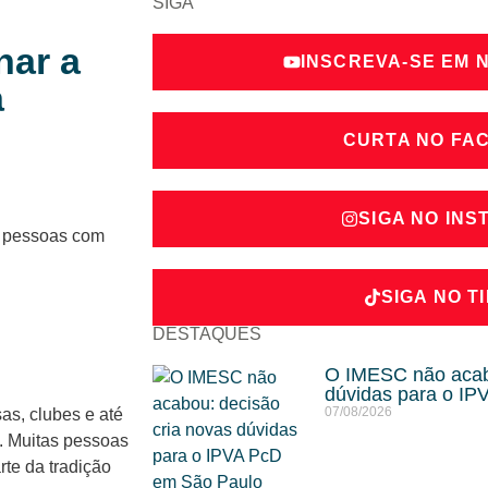
SIGA
nar a
INSCREVA-SE EM 
a
CURTA NO FA
SIGA NO IN
SIGA NO T
DESTAQUES
O IMESC não acabo
dúvidas para o I
07/08/2026
s, clubes e até
. Muitas pessoas
rte da tradição