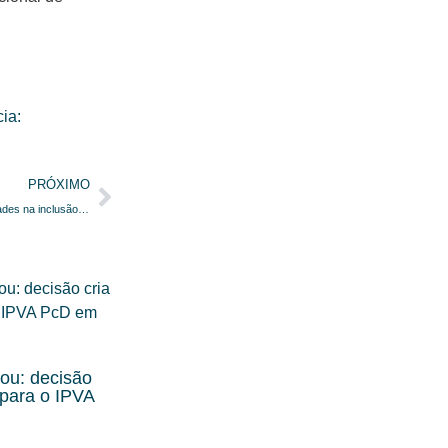
ia:
PRÓXIMO
Livro aborda limites e possibilidades na inclusão das pessoas com deficiência na educação profissional e no trabalho
ou: decisão
 para o IPVA