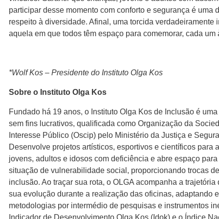
participar desse momento com conforto e segurança é uma 
respeito à diversidade. Afinal, uma torcida verdadeiramente i
aquela em que todos têm espaço para comemorar, cada um 
*Wolf Kos – Presidente do Instituto Olga Kos
Sobre o Instituto Olga Kos
Fundado há 19 anos, o Instituto Olga Kos de Inclusão é um
sem fins lucrativos, qualificada como Organização da Socied
Interesse Público (Oscip) pelo Ministério da Justiça e Segur
Desenvolve projetos artísticos, esportivos e científicos para 
jovens, adultos e idosos com deficiência e abre espaço par
situação de vulnerabilidade social, proporcionando trocas d
inclusão. Ao traçar sua rota, o OLGA acompanha a trajetória 
sua evolução durante a realização das oficinas, adaptando 
metodologias por intermédio de pesquisas e instrumentos in
Indicador de Desenvolvimento Olga Kos (Idok) e o Índice Na