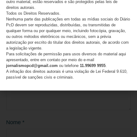
outro material, estão reservados e são protegidos pelas leis de
direitos autorais.
Deixe um comentário
Todos os Direitos Reservados.
Nenhuma parte das publicações em todas as mídias sociais do Diário
O seu endereço de e-mail não será publicado.
Campos
PcD devem ser reproduzidas, distribuídas, ou transmitidas de
obrigatórios são marcados com
*
qualquer forma ou por qualquer meio, incluindo fotocópia, gravação,
ou outros métodos eletrônicos ou mecânicos, sem a prévia
Comentário
*
autorização por escrito do titular dos direitos autorais, de acordo com
a legislação vigente.
Para solicitações de permissão para usos diversos do material aqui
apresentado, entre em contato por meio do e-mail
jornalismopcd@gmail.com
ou telefone
11.99699 9955
.
A infração dos direitos autorais é uma violação de Lei Federal 9.610,
passível de sanções civis e criminais.
Nome
*