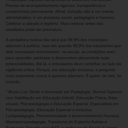
Precisa de acompanhamento rigoroso, transparência e
compromisso permanente. Afinal, inclusão não é um evento
administrativo; é um processo social, pedagógico e humano.
Celebrar a adesão é legítimo. Mas celebrar antes dos
resultados pode ser prematuro.
A verdadeira notícia não será que 98,9% dos municípios
aderiram à política, mas sim quando 98,9% dos estudantes que
dela necessitam encontrarem, na escola, as condições reais
para aprender, participar e desenvolver plenamente suas
potencialidades. Até lá, o entusiasmo deve caminhar ao lado da
vigilância crítica. Porque, em educação inclusiva, a pergunta
mais importante nunca é quantos aderiram. É quem, de fato, foi
incluído.
* Bruno Luis Simão é licenciado em Pedagogia, Normal Superior
com Habilitação em Educação Infantil, Educação Física, Artes
visuais, Psicopedagogia e Educação Especial. Especialista em
Psicopedagogia, Educação Especial e Inclusiva,
Ludopedagogia, Psicomotricidade e desenvolvimento Humano,
Neuropsicopedagogia, Transtorno do Espectro Autista e
Formação Docente para EAD, e professor da Escola Superior