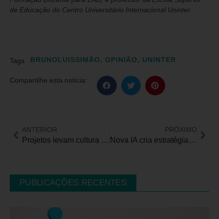
de Educação do Centro Universitário Internacional Uninter.
BRUNOLUISSIMÃO
,
OPINIÃO
,
UNINTER
Tags
Compartilhe esta notícia:
ANTERIOR
PRÓXIMO
Projetos levam cultura para hospitais e pessoas com deficiência visual
Nova IA cria estratégias personalizadas para apoiar desenvolvimento de crianças neurodivergentes
PUBLICAÇÕES RECENTES