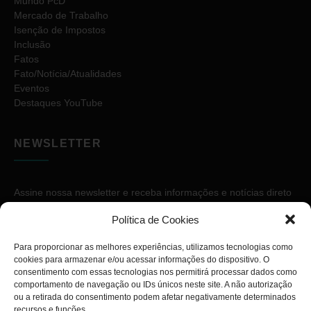
Mundo PcD
Mercado de Trabalho
Isenção de Impostos
Inclusão
Fatos
Fato/Notícia/Atualidades
Eventos
Destaques YouTube
NEWSLETTER
Assine nossa newsletter e receba informações e notícias direto
no seu e-mail.
Política de Cookies
Para proporcionar as melhores experiências, utilizamos tecnologias como
cookies para armazenar e/ou acessar informações do dispositivo. O
consentimento com essas tecnologias nos permitirá processar dados como
comportamento de navegação ou IDs únicos neste site. A não autorização
ou a retirada do consentimento podem afetar negativamente determinados
ASSINAR
recursos e funções.