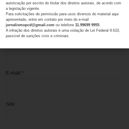
autorização por escrito do titular dos direitos autorais, de acordo com
a legislação vigente.
Para solicitações de permissão para usos diversos do material aqui
apresentado, entre em contato por meio do e-mail
jornalismopcd@gmail.com
ou telefone
11.99699 9955
.
A infração dos direitos autorais é uma violação de Lei Federal 9.610,
passível de sanções civis e criminais.
Nome
*
E-mail
*
Site