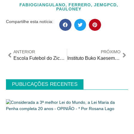
FABIOGIANGULANO
,
FERRERO
,
JEMGPCD
,
PAULONEY
Compartilhe esta notícia:
ANTERIOR
PRÓXIMO
Escola Futebol do Zico recebe crianças autistas em evento inclusivo
Instituto Buko Kaesemodel divulga Carta Aberta em defesa das APAEs e da Inclusão Responsável
PUBLICAÇÕES RECENTES