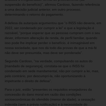
suspensão do benefício)”, afirmou Cardoso, fazendo referência
a uma decisão judicial anterior, em outro processo,
determinando o retorno do pagamento.
A defesa da autarquia argumentou que “o INSS não deveria, em
2022, ser condenado por cumprir a lei” e que a legislação é
razoável, “porque esperar que as pessoas cumpram com o seu
dever, informem alteração de renda, de perfil familiar, quando
isso pode lhe implicar perder o benefício, é inimaginável em
nossa sociedade, que nos dá todo dia provas de que a má-fé
não deve ser presumida, mas deve ser ponderada”.
Segundo Cardoso, “na verdade, compulsando os autos do
[mandado de segurança], constata-se que o INSS foi
condenado em sede mandamental, não por cumprir a lei, mas,
pelo contrário, por descumpri-la, não oportunizando à
impetrante o direito de defesa”.
Para o juiz, estão “presentes os requisitos ensejadores da
concessão do dano moral em razão das condições
socioeconômicas do ofendido (menor de idade), a cessação
indevida (sem a prévia notificação) e à necessidade do