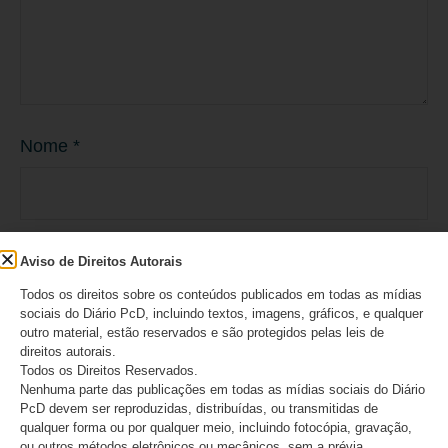
Nome
*
E-mail
*
Aviso de Direitos Autorais
Todos os direitos sobre os conteúdos publicados em todas as mídias
sociais do Diário PcD, incluindo textos, imagens, gráficos, e qualquer
outro material, estão reservados e são protegidos pelas leis de
direitos autorais.
Site
Todos os Direitos Reservados.
Nenhuma parte das publicações em todas as mídias sociais do Diário
PcD devem ser reproduzidas, distribuídas, ou transmitidas de
qualquer forma ou por qualquer meio, incluindo fotocópia, gravação,
ou outros métodos eletrônicos ou mecânicos, sem a prévia