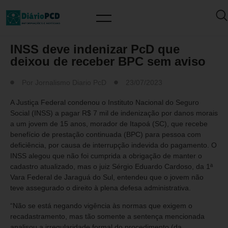
MUNDO PCD
INSS deve indenizar PcD que
deixou de receber BPC sem aviso
Por
Jornalismo Diario PcD
23/07/2023
A Justiça Federal condenou o Instituto Nacional do Seguro
Social (INSS) a pagar R$ 7 mil de indenização por danos morais
a um jovem de 15 anos, morador de Itapoá (SC), que recebe
benefício de prestação continuada (BPC) para pessoa com
deficiência, por causa de interrupção indevida do pagamento. O
INSS alegou que não foi cumprida a obrigação de manter o
cadastro atualizado, mas o juiz Sérgio Eduardo Cardoso, da 1ª
Vara Federal de Jaraguá do Sul, entendeu que o jovem não
teve assegurado o direito à plena defesa administrativa.
“Não se está negando vigência às normas que exigem o
recadastramento, mas tão somente a sentença mencionada
analisou a irregularidade formal do procedimento (da