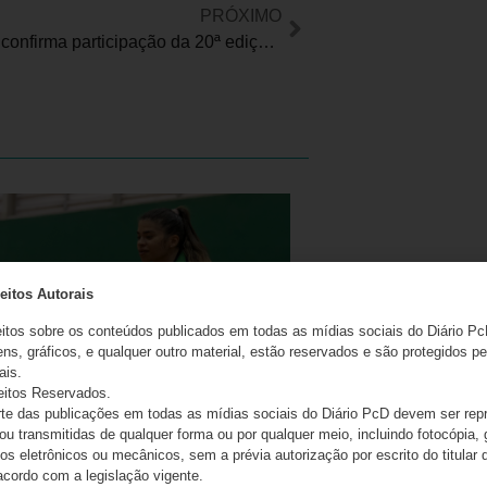
PRÓXIMO
MovingJet confirma participação da 20ª edição da Reatech, de 6 a 8 de novembro em São Paulo
eitos Autorais
eitos sobre os conteúdos publicados em todas as mídias sociais do Diário Pc
ns, gráficos, e qualquer outro material, estão reservados e são protegidos pe
ais.
eitos Reservados.
e das publicações em todas as mídias sociais do Diário PcD devem ser rep
 ou transmitidas de qualquer forma ou por qualquer meio, incluindo fotocópia,
s eletrônicos ou mecânicos, sem a prévia autorização por escrito do titular d
 do Time São Paulo são campeãs do
acordo com a legislação vigente.
cional de badminton paralímpico