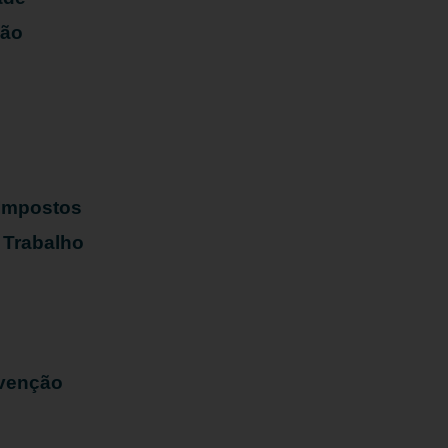
ião
s
 Impostos
 Trabalho
evenção