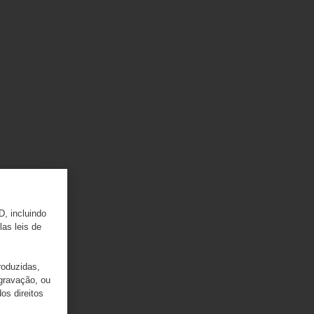
D, incluindo
las leis de
roduzidas,
 gravação, ou
os direitos