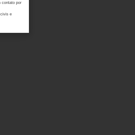
 contato por
civis e