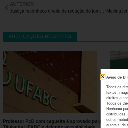
ANTERIOR
Justiça reconhece direito de redução de jornada para pais que cuidam de filhos com deficiência
PUBLICAÇÕES RECENTES
Aviso de Dir
Todos os dir
textos, image
direitos autor
Todos os Dir
Nenhuma part
distribuídas,
outros método
Professor PcD com cegueira é aprovado para
Atletas
autorais, de 
Titular da UFABC e defende acessibilidade
Interna