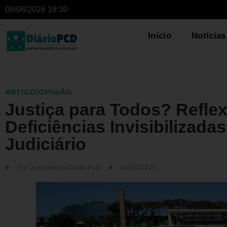
06/08/2026 19:30
Início
Notícias
ARTIGO/OPINIÃO
Justiça para Todos? Refle
Deficiências Invisibilizada
Judiciário
Por
Jornalismo Diário PcD
24/10/2025