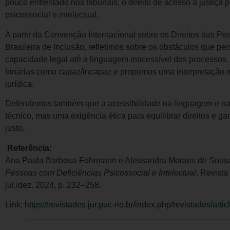
pouco enfrentado nos tribunais: o direito de acesso à justiça
psicossocial e intelectual.
A partir da Convenção Internacional sobre os Direitos das Pe
Brasileira de Inclusão, refletimos sobre os obstáculos que pe
capacidade legal até a linguagem inacessível dos processos
binárias como capaz/incapaz e propomos uma interpretação m
jurídica.
Defendemos também que a acessibilidade na linguagem e n
técnico, mas uma exigência ética para equilibrar direitos e g
justo..
Referência:
Ana Paula Barbosa-Fohrmann e Alessandra Moraes de Sous
Pessoas com Deficiências Psicossocial e Intelectual
. Revista
jul./dez. 2024, p. 232–258.
Link:
https://revistades.jur.puc-rio.br/index.php/revistades/arti