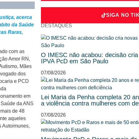
SIGA NO TI
ustiça, acerca
mbito da Saúde
DESTAQUES
ças Raras,
ulado com as
O IMESC não acabou: decisão cria
iação Amor RN,
IPVA PcD em São Paulo
 Autismo, Mães
07/08/2026
dvogado dos
vocaria e PCD
nda
cionamento em
Lei Maria da Penha completa 20 ano
a violência contra mulheres com def
em Saúde da ANS
 mais de 48
07/08/2026
nte aqueles
s Autoimunes,