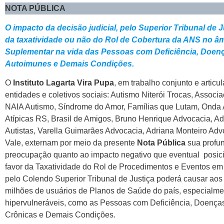
NOTA PÚBLICA
O impacto da decisão judicial, pelo Superior Tribunal de J
da taxatividade ou não do Rol de Cobertura da ANS no â
Suplementar na vida das Pessoas com Deficiência, Doen
Autoimunes e Demais Condições.
O
Instituto Lagarta Vira Pupa
, em trabalho conjunto e artic
entidades e coletivos sociais: Autismo Niterói Trocas, Assoc
NAIA Autismo, Síndrome do Amor, Famílias que Lutam, Onda
Atípicas RS, Brasil de Amigos, Bruno Henrique Advocacia, A
Autistas, Varella Guimarães Advocacia, Adriana Monteiro Ad
Vale, externam por meio da presente
Nota Pública
sua profu
preocupação quanto ao impacto negativo que eventual posi
favor da Taxatividade do Rol de Procedimentos e Eventos 
pelo Colendo Superior Tribunal de Justiça poderá causar aos
milhões de usuários de Planos de Saúde do país, especialme
hipervulneráveis, como as Pessoas com Deficiência, Doença
Crônicas e Demais Condições.