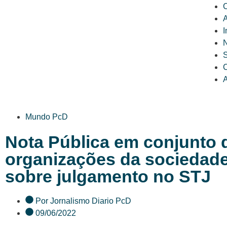
C
A
I
N
C
A
Mundo PcD
Nota Pública em conjunto 
organizações da sociedade 
sobre julgamento no STJ
Por
Jornalismo Diario PcD
09/06/2022