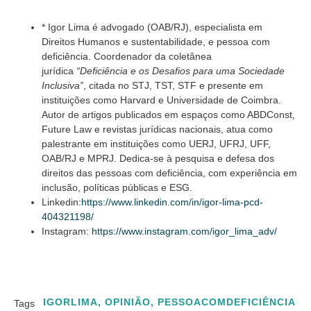
* Igor Lima é advogado (OAB/RJ), especialista em
Direitos Humanos e sustentabilidade, e pessoa com
deficiência. Coordenador da coletânea
jurídica
“Deficiência e os Desafios para uma Sociedade
Inclusiva”
, citada no STJ, TST, STF e presente em
instituições como Harvard e Universidade de Coimbra.
Autor de artigos publicados em espaços como ABDConst,
Future Law e revistas jurídicas nacionais, atua como
palestrante em instituições como UERJ, UFRJ, UFF,
OAB/RJ e MPRJ. Dedica-se à pesquisa e defesa dos
direitos das pessoas com deficiência, com experiência em
inclusão, políticas públicas e ESG.
Linkedin:
https://www.linkedin.com/in/igor-lima-pcd-
404321198/
Instagram:
https://www.instagram.com/igor_lima_adv/
IGORLIMA
,
OPINIÃO
,
PESSOACOMDEFICIÊNCIA
Tags