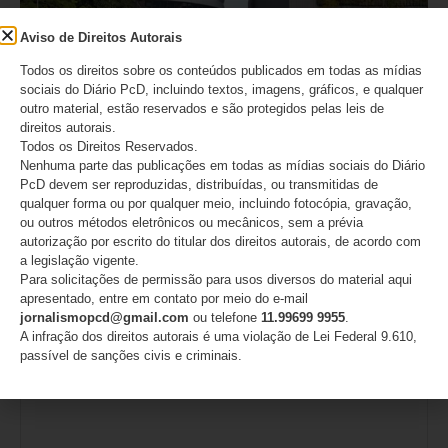
Aviso de Direitos Autorais
Todos os direitos sobre os conteúdos publicados em todas as mídias
sociais do Diário PcD, incluindo textos, imagens, gráficos, e qualquer
CPB celebra 50 anos da primeira medalha do Brasil
outro material, estão reservados e são protegidos pelas leis de
na história dos Jogos Paralímpicos
direitos autorais.
Todos os Direitos Reservados.
07/08/2026
Nenhuma parte das publicações em todas as mídias sociais do Diário
PcD devem ser reproduzidas, distribuídas, ou transmitidas de
qualquer forma ou por qualquer meio, incluindo fotocópia, gravação,
ou outros métodos eletrônicos ou mecânicos, sem a prévia
Deixe um comentário
autorização por escrito do titular dos direitos autorais, de acordo com
a legislação vigente.
O seu endereço de e-mail não será publicado.
Campos
Para solicitações de permissão para usos diversos do material aqui
apresentado, entre em contato por meio do e-mail
obrigatórios são marcados com
*
jornalismopcd@gmail.com
ou telefone
11.99699 9955
.
A infração dos direitos autorais é uma violação de Lei Federal 9.610,
Comentário
*
passível de sanções civis e criminais.