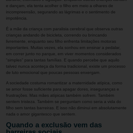
e dançam, ela tenta acolher o filho em meio a olhares de
incompreensão, segurando as lágrimas e o sentimento de
impotência.
É a mãe da criança com paralisia cerebral que observa outras
crianças andando de bicicleta, correndo ou brincando
livremente, enquanto seu filho enfrenta limitações motoras
importantes. Muitas vezes, ela sonhou em ensinar a pedalar,
em correr junto no parque, em viver momentos considerados
“simples” para tantas famílias. E quando percebe que aquilo
talvez nunca aconteça da forma tradicional, existe um processo
de luto emocional que poucas pessoas enxergam.
A sociedade costuma romantizar a maternidade atípica, como
se amor fosse suficiente para apagar dores, inseguranças e
frustrações. Mas mães atípicas também sofrem. Também
sentem tristeza. Também se perguntam como seria a vida do
filho sem tantas barreiras. E isso não diminui em absolutamente
nada o amor gigantesco que sentem.
Quando a exclusão vem das
barreiras sociais