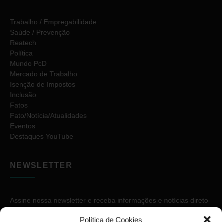
Trabalho / Empregabilidade
Saúde / Prevenção
Reatech
Política
Mundo PcD
Mercado de Trabalho
Isenção de Impostos
Inclusão
Fatos
Fato/Notícia/Atualidades
Eventos
Destaques YouTube
NEWSLETTER
Assine nossa newsletter e receba informações e notícias direto
no seu e-mail.
Política de Cookies