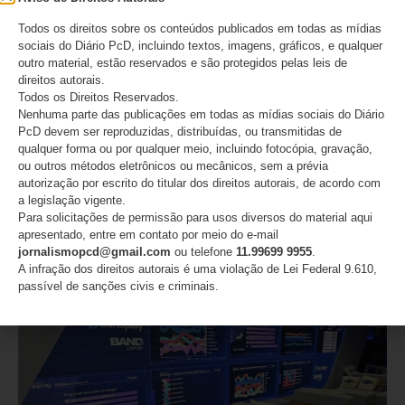
Todos os direitos sobre os conteúdos publicados em todas as mídias
sociais do Diário PcD, incluindo textos, imagens, gráficos, e qualquer
outro material, estão reservados e são protegidos pelas leis de
direitos autorais.
Todos os Direitos Reservados.
Nenhuma parte das publicações em todas as mídias sociais do Diário
PcD devem ser reproduzidas, distribuídas, ou transmitidas de
qualquer forma ou por qualquer meio, incluindo fotocópia, gravação,
ou outros métodos eletrônicos ou mecânicos, sem a prévia
autorização por escrito do titular dos direitos autorais, de acordo com
a legislação vigente.
A conscientização avançou, a aceitação ainda não
Para solicitações de permissão para usos diversos do material aqui
apresentado, entre em contato por meio do e-mail
06/08/2026
jornalismopcd@gmail.com
ou telefone
11.99699 9955
.
A infração dos direitos autorais é uma violação de Lei Federal 9.610,
passível de sanções civis e criminais.