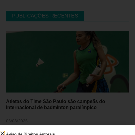
PUBLICAÇÕES RECENTES
Atletas do Time São Paulo são campeãs do
Internacional de badminton paralímpico
06/08/2026
Aviso de Direitos Autorais