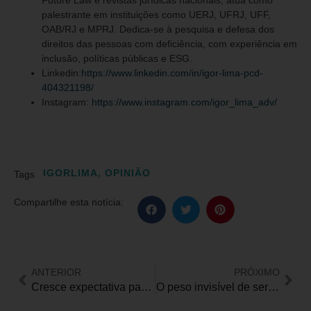
palestrante em instituições como UERJ, UFRJ, UFF,
OAB/RJ e MPRJ. Dedica-se à pesquisa e defesa dos
direitos das pessoas com deficiência, com experiência em
inclusão, políticas públicas e ESG.
Linkedin:
https://www.linkedin.com/in/igor-lima-pcd-
404321198/
Instagram:
https://www.instagram.com/igor_lima_adv/
IGORLIMA
,
OPINIÃO
Tags
Compartilhe esta notícia:
ANTERIOR
PRÓXIMO
Cresce expectativa para o lançamento do Jeep Avenger com isenções para pessoas com deficiência
O peso invisível de ser pessoa com deficiência visual e diabético: a falta de acessibilidade que o Governo escolhe não enxergar