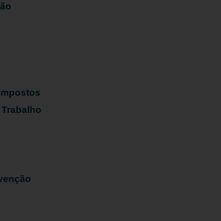
ião
s
 Impostos
 Trabalho
evenção