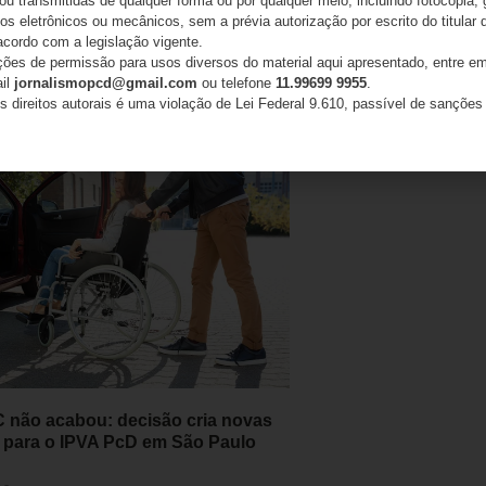
 ou transmitidas de qualquer forma ou por qualquer meio, incluindo fotocópia,
Isenção de IPI PcD ainda está sem regulamentação
s eletrônicos ou mecânicos, sem a prévia autorização por escrito do titular d
acordo com a legislação vigente.
ações de permissão para usos diversos do material aqui apresentado, entre em
ail
jornalismopcd@gmail.com
ou telefone
11.99699 9955
.
s direitos autorais é uma violação de Lei Federal 9.610, passível de sanções 
 não acabou: decisão cria novas
 para o IPVA PcD em São Paulo