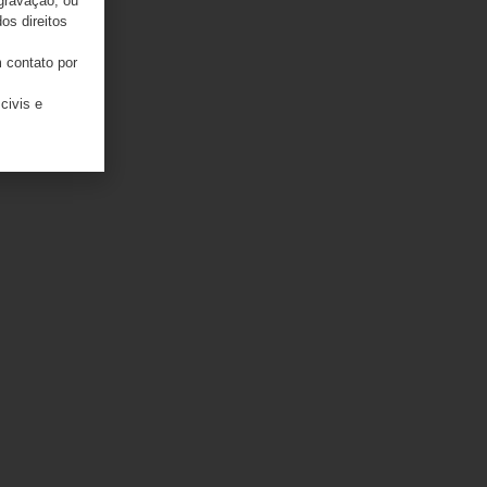
 gravação, ou
os direitos
 contato por
civis e