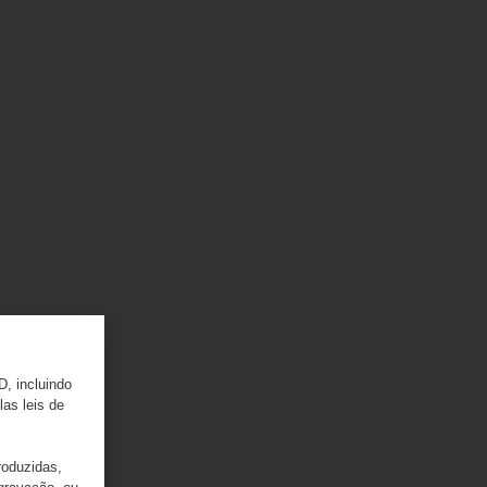
D, incluindo
las leis de
roduzidas,