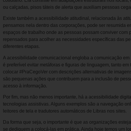
cotidiano. Ela consiste em adaptações estruturais nos locai
ou calçadas, pisos táteis de alerta que auxiliam pessoas cegas
Existe também a acessibilidade atitudinal, relacionada às a
pensamos nela dentro das corporações, pode ser resumida em 
espaços de trabalho onde as pessoas possam conviver com paz
repensados para acolher as necessidades específicas das p
diferentes etapas.
A acessibilidade comunicacional engloba a comunicação em di
é preferível evitar metáforas e figuras de linguagem, tanto em
colocar #PraCegoVer com descrições alternativas de imagens 
são pequenas ações que contribuem para a inclusão de pesso
acesso à informação.
Por fim, mas não menos importante, há a acessibilidade digit
tecnologias assistivas. Alguns exemplos são a navegação onli
leitores de tela e tradutores automáticos de Libras nos sites.
Da forma que seja, o importante é que as organizações esteja
se dediquem a colocá-las em prática. Ainda hoje temos um lo