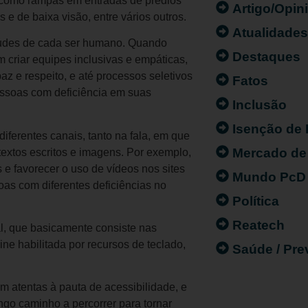
s, como rampas em entradas de prédios
Artigo/Opin
 e de baixa visão, entre vários outros.
Atualidade
titudes de cada ser humano. Quando
Destaques
criar equipes inclusivas e empáticas,
 e respeito, e até processos seletivos
Fatos
essoas com deficiência em suas
Inclusão
Isenção de
ferentes canais, tanto na fala, em que
Mercado de
 textos escritos e imagens. Por exemplo,
e favorecer o uso de vídeos nos sites
Mundo PcD
as com diferentes deficiências no
Política
Reatech
al, que basicamente consiste nas
ne habilitada por recursos de teclado,
Saúde / Pr
m atentas à pauta de acessibilidade, e
ngo caminho a percorrer para tornar