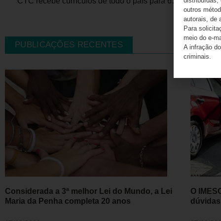
distribuídas,
CTC recebe currículos de todo o país para 68 vagas exclusivas para PCDs de até R＄ 20 mil
outros método
autorais, de 
Para solicit
meio do e-m
PUBLICAÇÕES RECENTES
A infração do
criminais.
Considerada a 3ª melhor Lei do Mundo, a Lei
O IMESC
Maria da Penha completa 20 anos
dúvidas