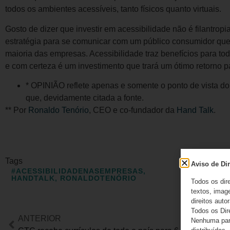
todos os ambientes acessíveis, tanto físicos quanto virtuais.
Gosto de dizer que investir em acessibilidade não é filantrop
estratégia para se comunicar com um público consumidor que 
maioria das empresas. Acessibilidade traz benefícios para to
e com certeza é um investimento que trará um ótimo retorno p
* OPINIÃO reflete apenas e somente o ponto de vista do
que, devidamente citada a fonte.
** Por
Ronaldo Tenório
, CEO e co-fundador da
Hand Talk
.
Tags
Compart
Aviso de Dir
#ACESSIBILIDADENASEMPRESAS
,
HANDTALK
,
RONALDOTENÓRIO
Todos os dir
textos, image
direitos autor
Todos os Dir
ANTERIOR
Nenhuma part