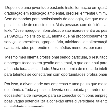
Depois de uma juventude bastante triste, formação em gestã
graduação em educação ambiental, precisei enfrentar um mund
Sem demandas para profissionais da ecologia, tive que me
possibilidade de crescimento. Mais pessoas com deficiênci
texto “Desemprego e informalidade são maiores entre as pe
21/09/2022 no site do IBGE afirma que há proporcionalment
serviços domésticos, agropecuária, atividades de alimentaç
caracterizados por rendimentos médios menores, por exempl
Mesmo meu dilema profissional sendo particular, o result
empregos focados em gestão ambiental, o que contribui para
afetando toda a sociedade. Uma economia de mercado inteli
para talentos se conectarem com oportunidades profissionais
Por isso, a diversidade nas empresas é uma pauta que mescla
econômica. Toda a pessoa deveria ser apoiada por redes de 
ecossistema de inovação para se conectar com bons emprego
boas vagas potencializa a conexão entre diversidade, talent
mortalidade empresarial.