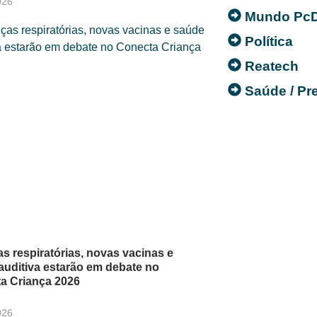
026
Mundo Pc
Política
Reatech
Saúde / P
s respiratórias, novas vacinas e
auditiva estarão em debate no
a Criança 2026
026