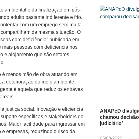
o ambiental e da finalização em pós-
o adulto bastante indiferente e frio.
 contentar com um emprego sem muita
a compartilham da mesma situação. O
ssoas com deficiência” publicada em
e mais pessoas com deficiência nos
ão e alojamento que são setores
o.
ado é menos mão de obra atuando em
 a deterioração do meio ambiente,
gente é aquela que reduz os entraves
 reais.
 justiça social, inovação e eficiência
ANAPcD divulga
suporte específicas e stakeholders do
chamou decisão
judiciário’
s. Maior facilidade para ingressar em
o e empresas, reduzindo o risco da
05/08/2026