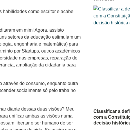
 habilidades como escritor e acabei
editaram em mim! Agora, assisto
lguns setores da educação estimulam um
ologia, engenharia e matemática) para
aminto por Startups, outros acadêmicos
ersidade nas empresas, reparação de
olerância, ampliação da cidadania para
 através do consumo, enquanto outra
scender socialmente só pelo trabalho
nar diante dessas duas visões? Meu
Classificar a def
para unificar ambas as visões numa
com a Constituiç
decisão históri
possam libertar o ser humano de ser
rouba o tempo de vida. Só assim que o