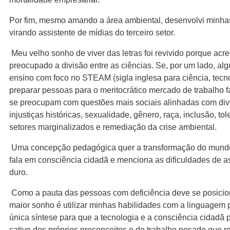
Por fim, mesmo amando a área ambiental, desenvolvi minhas
virando assistente de mídias do terceiro setor.
Meu velho sonho de viver das letras foi revivido porque acr
preocupado a divisão entre as ciências. Se, por um lado, a
ensino com foco no STEAM (sigla inglesa para ciência, tecn
preparar pessoas para o meritocrático mercado de trabalho f
se preocupam com questões mais sociais alinhadas com div
injustiças históricas, sexualidade, gênero, raça, inclusão, t
setores marginalizados e remediação da crise ambiental.
Uma concepção pedagógica quer a transformação do mundo
fala em consciência cidadã e menciona as dificuldades de a
duro.
Como a pauta das pessoas com deficiência deve se posicio
maior sonho é utilizar minhas habilidades com a linguagem 
única síntese para que a tecnologia e a consciência cidadã 
cativo dos próprios preconceitos e do trabalho pesado que 