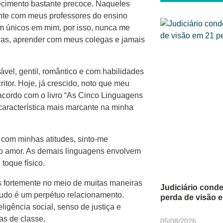
ecimento bastante precoce. Naqueles
ente com meus professores do ensino
em únicos em mim, por isso, nunca me
vas, aprender com meus colegas e jamais
ável, gentil, romântico e com habilidades
ritor. Hoje, já crescido, noto que meu
 acordo com o livro “As Cinco Linguagens
característica mais marcante na minha
 com minhas atitudes, sinto-me
do amor. As demais linguagens envolvem
toque físico.
 fortemente no meio de muitas maneiras
Judiciário con
 tudo é um perpétuo relacionamento.
perda de visão 
igência social, senso de justiça e
as de classe.
05/08/2026