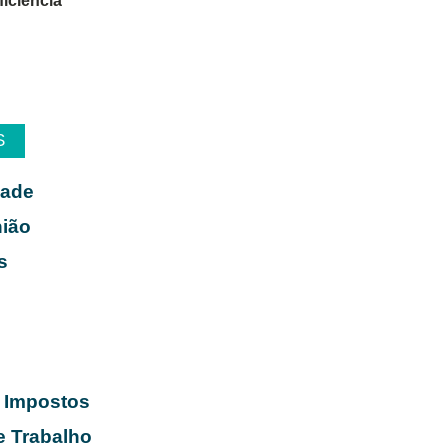
iciência
S
dade
nião
s
 Impostos
e Trabalho