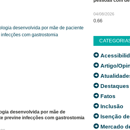
pessoas com def
04/08/2026
CATEGORIA
Acessibili
Artigo/Opi
Atualidade
Destaques
Fatos
Inclusão
ogia desenvolvida por mãe de
Isenção de
te previne infecções com gastrostomia
Mercado d