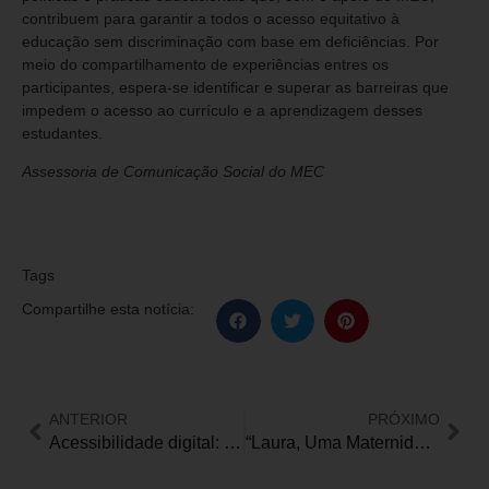
contribuem para garantir a todos o acesso equitativo à
educação sem discriminação com base em deficiências. Por
meio do compartilhamento de experiências entres os
participantes, espera-se identificar e superar as barreiras que
impedem o acesso ao currículo e a aprendizagem desses
estudantes.
Assessoria de Comunicação Social do MEC
Tags
Compartilhe esta notícia:
ANTERIOR
PRÓXIMO
Acessibilidade digital: Tecnologia oferece inclusão por meio de comandos de voz, gestos e até estímulos cerebrais
“Laura, Uma Maternidade Especial”: A jornada emocionante e corajosa de uma mãe atípica