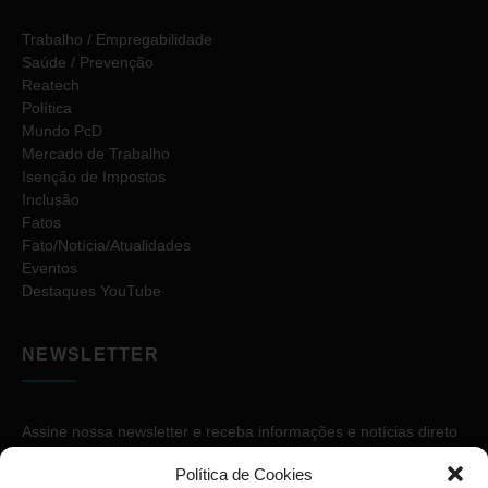
Trabalho / Empregabilidade
Saúde / Prevenção
Reatech
Política
Mundo PcD
Mercado de Trabalho
Isenção de Impostos
Inclusão
Fatos
Fato/Notícia/Atualidades
Eventos
Destaques YouTube
NEWSLETTER
Assine nossa newsletter e receba informações e notícias direto
no seu e-mail.
Política de Cookies