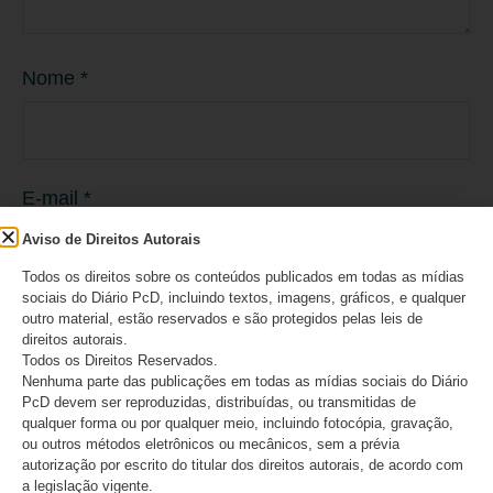
Nome
*
E-mail
*
Aviso de Direitos Autorais
Todos os direitos sobre os conteúdos publicados em todas as mídias
sociais do Diário PcD, incluindo textos, imagens, gráficos, e qualquer
Site
outro material, estão reservados e são protegidos pelas leis de
direitos autorais.
Todos os Direitos Reservados.
Nenhuma parte das publicações em todas as mídias sociais do Diário
PcD devem ser reproduzidas, distribuídas, ou transmitidas de
qualquer forma ou por qualquer meio, incluindo fotocópia, gravação,
ou outros métodos eletrônicos ou mecânicos, sem a prévia
Salvar meus dados neste navegador para a
autorização por escrito do titular dos direitos autorais, de acordo com
a legislação vigente.