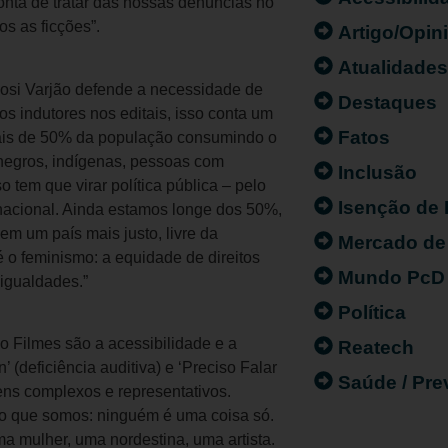
onta de tratar das nossas denúncias no
os as ficções”.
Artigo/Opin
Atualidade
Josi Varjão defende a necessidade de
Destaques
os indutores nos editais, isso conta um
Fatos
ais de 50% da população consumindo o
negros, indígenas, pessoas com
Inclusão
o tem que virar política pública – pelo
Isenção de
 nacional. Ainda estamos longe dos 50%,
m um país mais justo, livre da
Mercado de
 o feminismo: a equidade de direitos
Mundo PcD
igualdades.”
Política
o Filmes são a acessibilidade e a
Reatech
’ (deficiência auditiva) e ‘Preciso Falar
Saúde / Pr
ens complexos e representativos.
o que somos: ninguém é uma coisa só.
a mulher, uma nordestina, uma artista.