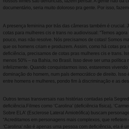
nossos filmes são denúncias, fazem pensar. A gente não dá c
documentário, seria muito doloroso pra gente. Por isso, fazem
A presença feminina por trás das câmeras também é crucial. 
cotas para mulheres cis e trans no audiovisual: “Temos agora 
pouco, mas não resolve. Nós precisamos de cotas! Somos m
que os homens criam e produzem. Assim, como há cotas pra 
deficiência, precisamos de cotas pras mulheres cis e trans. Iss
menos 50% – na Bahia, no Brasil. Isso deve ser uma política
infelizmente. Quando conquistarmos isso, estaremos vivendo e
dominação do homem, num país democrático de direito. Isso é
entre homens e mulheres, pondo fim à discriminação e as des
Outros temas transversais nas histórias contadas pela Segred
deficiência.Filmes como ‘Carolina’ (deficiência física), ‘Carmen
Sobre ELA’ (Esclerose Lateral Amiotrófica) buscam personag
“Acreditamos em personagens mais complexos, que refletem 
‘Carolina’ não é apenas uma pessoa com deficiência, ela é um