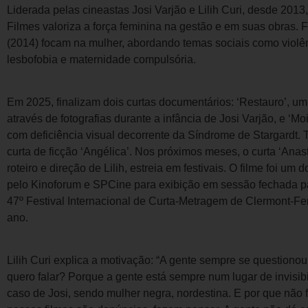
Liderada pelas cineastas Josi Varjão e Lilih Curi, desde 2013
Filmes valoriza a força feminina na gestão e em suas obras. 
(2014) focam na mulher, abordando temas sociais como violên
lesbofobia e maternidade compulsória.
Em 2025, finalizam dois curtas documentários: ‘Restauro’, u
através de fotografias durante a infância de Josi Varjão, e ‘M
com deficiência visual decorrente da Síndrome de Stargardt
curta de ficção ‘Angélica’. Nos próximos meses, o curta ‘Anast
roteiro e direção de Lilih, estreia em festivais. O filme foi um
pelo Kinoforum e SPCine para exibição em sessão fechada par
47º Festival Internacional de Curta-Metragem de Clermont-Fer
ano.
Lilih Curi explica a motivação: “A gente sempre se questionou
quero falar? Porque a gente está sempre num lugar de invisib
caso de Josi, sendo mulher negra, nordestina. E por que não 