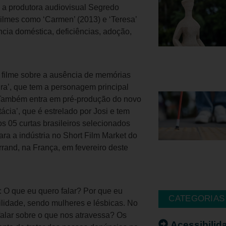
, a produtora audiovisual Segredo
Filmes como ‘Carmen’ (2013) e ‘Teresa’
cia doméstica, deficiências, adoção,
m filme sobre a ausência de memórias
oira’, que tem a personagem principal
. Também entra em pré-produção do novo
ácia’, que é estrelado por Josi e tem
 dos 05 curtas brasileiros selecionados
a a indústria no Short Film Market do
rand, na França, em fevereiro deste
: O que eu quero falar? Por que eu
CATEGORIAS
ilidade, sendo mulheres e lésbicas. No
falar sobre o que nos atravessa? Os
Acessibilid