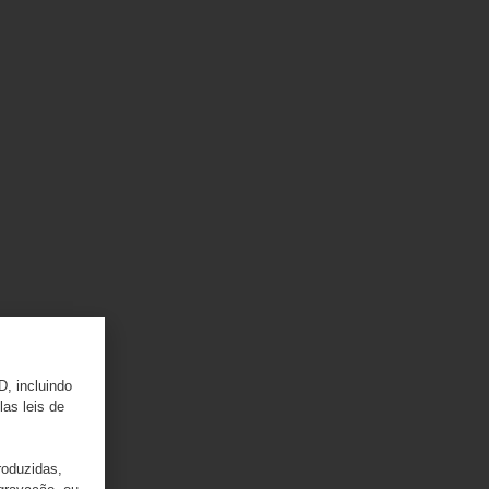
D, incluindo
las leis de
roduzidas,