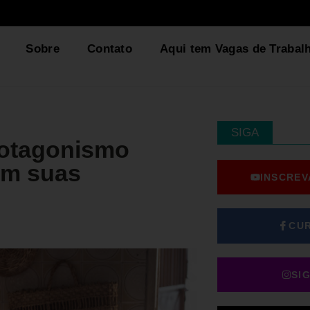
Sobre
Contato
Aqui tem Vagas de Trabal
SIGA
rotagonismo
em suas
INSCREV
CU
SI