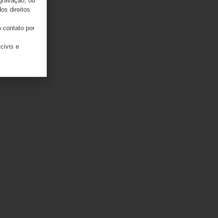
 gravação, ou
os direitos
 contato por
civis e