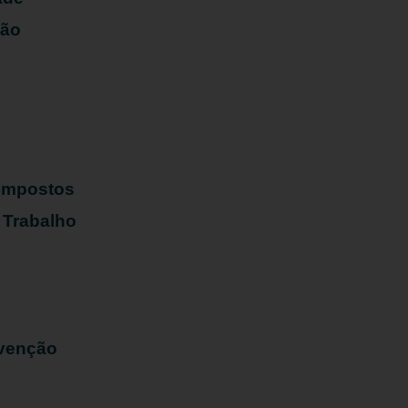
ião
s
 Impostos
 Trabalho
evenção