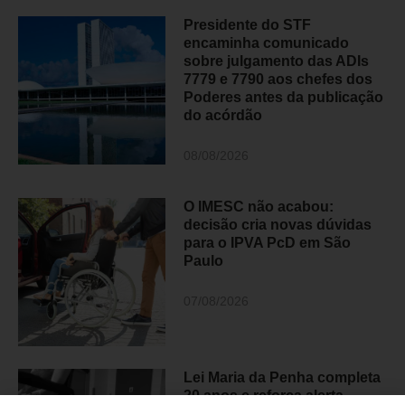
Presidente do STF
encaminha comunicado
sobre julgamento das ADIs
7779 e 7790 aos chefes dos
Poderes antes da publicação
do acórdão
08/08/2026
O IMESC não acabou:
decisão cria novas dúvidas
para o IPVA PcD em São
Paulo
07/08/2026
Lei Maria da Penha completa
20 anos e reforça alerta