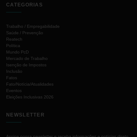
CATEGORIAS
Trabalho / Empregabilidade
Saúde / Prevenção
Reatech
Política
Mundo PcD
Mercado de Trabalho
Isenção de Impostos
Inclusão
Fatos
Fato/Notícia/Atualidades
Eventos
Eleições Inclusivas 2026
NEWSLETTER
Assine nossa newsletter e receba informações e notícias direto