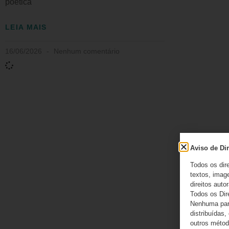
poética
LEIA MAIS
16/06/2026
Nenhum comentário
Aviso de Dir
Todos os dir
textos, image
direitos autor
Todos os Dir
Nenhuma part
distribuídas,
outros método