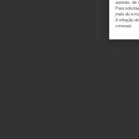
autorais, de 
Para solicit
meio do e-m
A infração do
criminais.