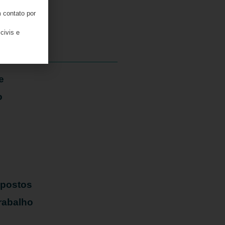
 contato por
05/08/2026
civis e
e
o
mpostos
rabalho