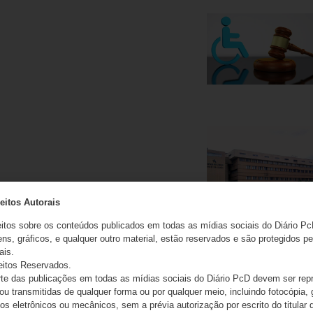
eitos Autorais
eitos sobre os conteúdos publicados em todas as mídias sociais do Diário Pc
ns, gráficos, e qualquer outro material, estão reservados e são protegidos pe
ais.
eitos Reservados.
e das publicações em todas as mídias sociais do Diário PcD devem ser rep
 ou transmitidas de qualquer forma ou por qualquer meio, incluindo fotocópia,
s eletrônicos ou mecânicos, sem a prévia autorização por escrito do titular d