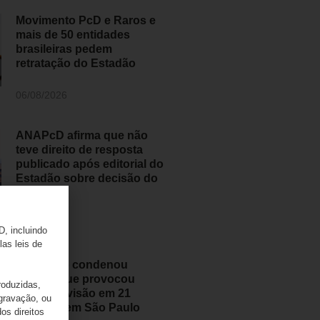
Movimento PcD e Raros e
mais de 50 entidades
brasileiras pedem
retratação do Estadão
06/08/2026
ANAPcD afirma que não
teve direito de resposta
publicado após editorial do
Estadão sobre decisão do
STF
06/08/2026
D, incluindo
las leis de
Judiciário condenou
médico que provocou
roduzidas,
perda de visão em 21
 gravação, ou
pessoas em São Paulo
os direitos