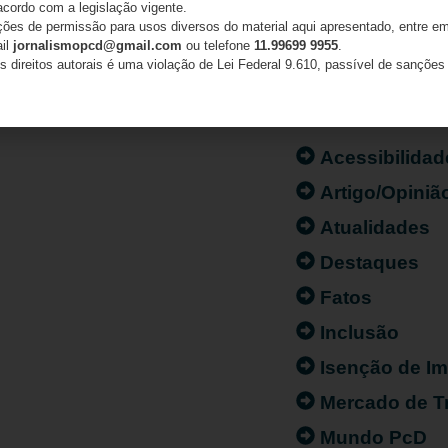
acordo com a legislação vigente.
ações de permissão para usos diversos do material aqui apresentado, entre em
ail
jornalismopcd@gmail.com
ou telefone
11.99699 9955
.
s direitos autorais é uma violação de Lei Federal 9.610, passível de sanções 
CATEGORIAS
Acessibilidad
Artigo/Opiniã
Atualidades
Destaques
Fatos
Inclusão
Isenção de I
Mercado de T
Mundo PcD