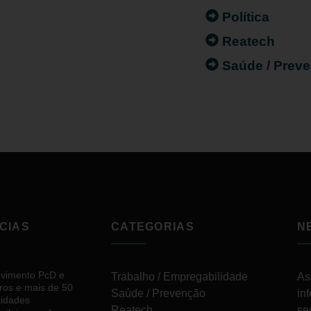
Política
Reatech
Saúde / Prev
CIAS
CATEGORIAS
N
vimento PcD e
Trabalho / Empregabilidade
As
ros e mais de 50
Saúde / Prevenção
in
tidades
Reatech
se