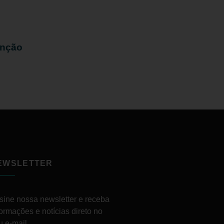
enção
EWSLETTER
sine nossa newsletter e receba
formações e notícias direto no
u e-mail.