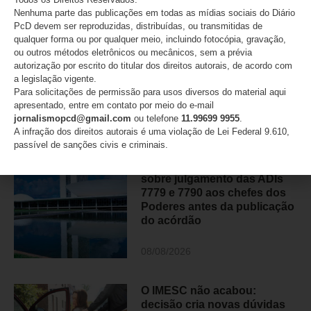
SIGA NO INSTAGRAM
Nenhuma parte das publicações em todas as mídias sociais do Diário
PcD devem ser reproduzidas, distribuídas, ou transmitidas de
qualquer forma ou por qualquer meio, incluindo fotocópia, gravação,
ou outros métodos eletrônicos ou mecânicos, sem a prévia
SIGA NO TIKTOK
autorização por escrito do titular dos direitos autorais, de acordo com
a legislação vigente.
Para solicitações de permissão para usos diversos do material aqui
apresentado, entre em contato por meio do e-mail
DESTAQUES
jornalismopcd@gmail.com
ou telefone
11.99699 9955
.
A infração dos direitos autorais é uma violação de Lei Federal 9.610,
passível de sanções civis e criminais.
Presidente do STF
encaminha comunicado
sobre julgamento das ADIs
7779 e 7790 aos chefes dos
Poderes antes da publicação
do acórdão
08/08/2026
O IMESC não acabou:
decisão cria novas dúvidas