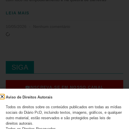
LEIA MAIS
10/05/2026
Nenhum comentário
SIGA
INSCREVA-SE EM NOSSO CANAL
Aviso de Direitos Autorais
Todos os direitos sobre os conteúdos publicados em todas as mídias
CURTA NO FACEBOOK
sociais do Diário PcD, incluindo textos, imagens, gráficos, e qualquer
outro material, estão reservados e são protegidos pelas leis de
direitos autorais.
Todos os Direitos Reservados.