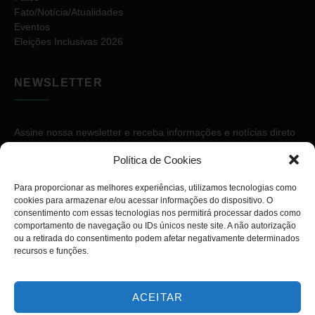
Fato/Notícia/Atualidades
Eventos
Eleições Inclusivas 2026
NEWSLETTER
Assine nossa newsletter e receba informações e notícias direto
no seu e-mail.
Política de Cookies
Para proporcionar as melhores experiências, utilizamos tecnologias como
cookies para armazenar e/ou acessar informações do dispositivo. O
consentimento com essas tecnologias nos permitirá processar dados como
comportamento de navegação ou IDs únicos neste site. A não autorização
ou a retirada do consentimento podem afetar negativamente determinados
ASSINAR
recursos e funções.
ACEITAR